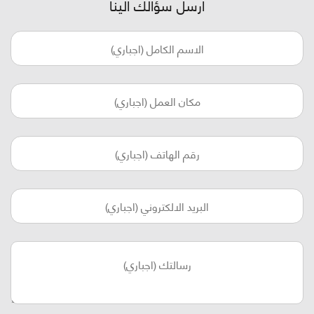
أرسل سؤالك الينا