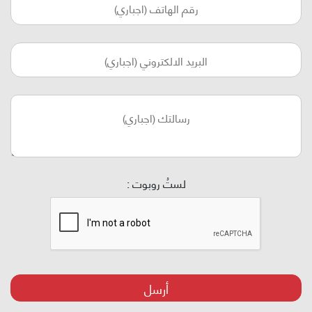
لستُ روبوت :
أرسل