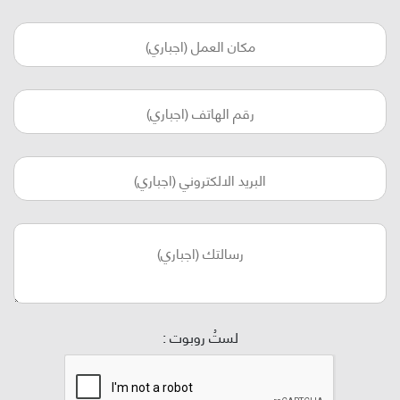
لستُ روبوت :