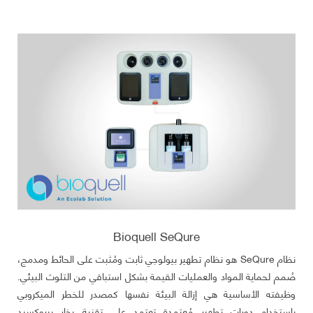
Bioquell SeQure
نظام SeQure هو نظام تطهير بيولوجي ثابت ومُثبت على الحائط ومدمج،
صُمم لحماية المواد والعمليات القيمة بشكل استباقي من التلوث البيئي.
وظيفته الأساسية هي إزالة البيئة نفسها كمصدر للخطر الميكروبي
باستخدام دورات تطهير مُعتمدة تعتمد على تقنية بخار بيروكسيد