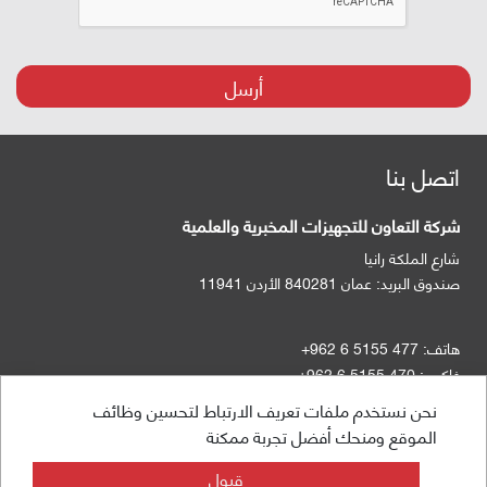
أرسل
اتصل بنا
شركة التعاون للتجهيزات المخبرية والعلمية
شارع الملكة رانيا
صندوق البريد:
عمان 840281 الأردن 11941
هاتف:
+962 6 5155 477
فاكس:
+962 6 5155 470
نحن نستخدم ملفات تعريف الارتباط لتحسين وظائف
الموقع ومنحك أفضل تجربة ممكنة
info@taawon.com
ساعات العمل 8:00 – 17:00
قبول