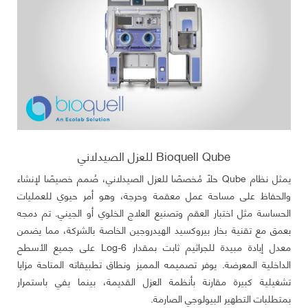
Bioquell Qube للعزل الصيدلاني
يمثل نظام Qube حلًا مُخصصًا للعزل الصيدلاني، صُمم خصيصًا لإنشاء
والحفاظ على مساحة عمل معقمة وحرجة، وهو أمر حيوي للعمليات
الحساسة مثل اختبار العقم وتصنيع العلاج الخلوي أو الجيني. تم دمجه
بعمق مع تقنية بخار بيروكسيد الهيدروجين الخاصة بالشركة، مما يضمن
معدل إبادة مبيدة للجراثيم ثابت بمقدار 6-Log على جميع الأسطح
الداخلية المعرضة. يوفر تصميمه المميز ونطاق تطبيقاته المتاحة مزايا
تشغيلية كبيرة مقارنة بأنظمة العزل القديمة، بينما يفي باستمرار
بمتطلبات التطهير البيولوجي الصارمة.