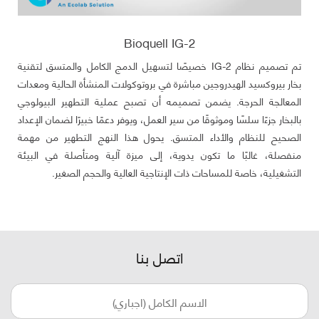
Bioquell IG-2
تم تصميم نظام IG-2 خصيصًا لتسهيل الدمج الكامل والمتسق لتقنية
بخار بيروكسيد الهيدروجين مباشرة في بروتوكولات المنشأة الحالية ومعدات
المعالجة الحرجة. يضمن تصميمه أن تصبح عملية التطهير البيولوجي
بالبخار جزءًا سلسًا وموثوقًا من سير العمل، ويوفر دعمًا خبيرًا لضمان الإعداد
الصحيح للنظام والأداء المتسق. يحول هذا النهج التطهير من مهمة
منفصلة، غالبًا ما تكون يدوية، إلى ميزة آلية ومتأصلة في البيئة
التشغيلية، خاصة للمساحات ذات الإنتاجية العالية والحجم الصغير.
اتصل بنا