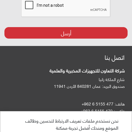
أرسل
اتصل بنا
شركة التعاون للتجهيزات المخبرية والعلمية
شارع الملكة رانيا
صندوق البريد:
عمان 840281 الأردن 11941
هاتف:
+962 6 5155 477
فاكس:
+962 6 5155 470
نحن نستخدم ملفات تعريف الارتباط لتحسين وظائف
الموقع ومنحك أفضل تجربة ممكنة
info@taawon.com