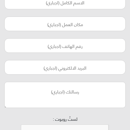
لستُ روبوت :