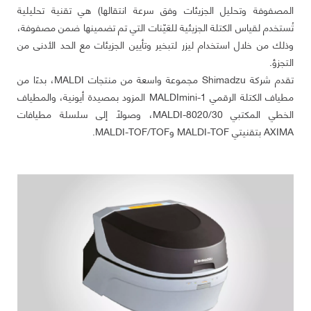
المصفوفة وتحليل الجزيئات وفق سرعة انتقالها) هي تقنية تحليلية
تُستخدم لقياس الكتلة الجزيئية للعَيّنات التي تم تضمينها ضمن مصفوفة،
وذلك من خلال استخدام ليزر لتبخير وتأيين الجزيئات مع الحد الأدنى من
التجزؤ.
تقدم شركة Shimadzu مجموعة واسعة من منتجات MALDI، بدءًا من
مطياف الكتلة الرقمي MALDImini-1 المزود بمصيدة أيونية، والمطياف
الخطي المكتبي MALDI-8020/30، وصولًا إلى سلسلة مطيافات
AXIMA بتقنيتي MALDI-TOF وMALDI-TOF/TOF.