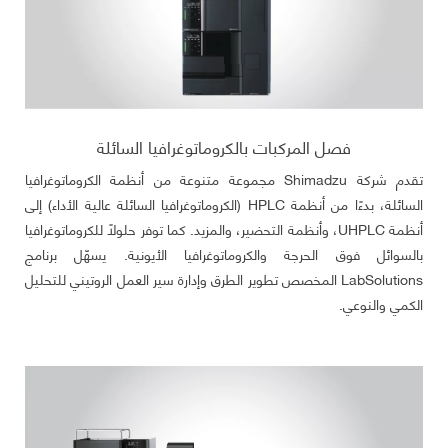
فصل المركبات بالكروماتوغرافيا السائلة
تقدم شركة Shimadzu مجموعة متنوعة من أنظمة الكروماتوغرافيا
السائلة، بدءًا من أنظمة HPLC (الكروماتوغرافيا السائلة عالية الأداء) إلى
أنظمة UHPLC، وأنظمة التحضير، والمزيد. كما توفر حلولًا للكروماتوغرافيا
بالسوائل فوق الحرجة والكروماتوغرافيا الأيونية. يسهّل برنامج
LabSolutions المخصص تطوير الطرق وإدارة سير العمل الروتيني للتحليل
الكمي والنوعي.