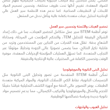
للمواد المعقدة، تقييم أدائها تحت ظروف مختلفة، وتحسين تصميم المواد
للأبحاث أو التطبيقات الصناعية. كما تدعم هذه الأنظمة سير العمل عالي
الإنتاجية لتحليل عينات متعددة بكفاءة عالية وبأقل تدخل من المشغل.
تحضير العينات والأتمتة وتحسين سير العمل
توفر أنظمة STEM سير عمل متكامل لتحضير العينات، بما في ذلك إعداد
الشرائح الرقيقة للتحليل TEM، والتحكم المؤتمت في المرحلة، ومحاذاة
الشعاع بدقة. تقلل هذه القدرات من التباين بين المستخدمين وتزيد من
قابلية تكرار النتائج، مما يضمن تصويرًا عالي الجودة وتحليلًا موثوقًا عبر
التجارب المتعددة. كما تسهّل العمليات المؤتمتة الإجراءات المعقدة، موفرة
الوقت وتحسين الكفاءة في المختبرات عالية الإنتاجية والدقيقة.
تحليل البنى النانوية والمورفولوجيا
تمكّن أنظمة STEM المتقدمة من تصور وتحليل البنى النانوية مثل
الجسيمات النانوية، نقاط الكم، الأسلاك النانوية، والمواد المركبة متعددة
الطبقات. يوفر التصوير عالي الدقة مع أجهزة الكشف التحليلية قياسًا دقيقًا
للحجم والشكل والمورفولوجيا والتركيب الكيميائي، مما يدعم تصميم مواد
نانوية جديدة ودراسة خصائصها الوظيفية.
تحليل العيوب والواجهات