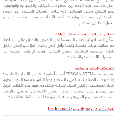
المترابطة، مما يتيح الجمع بين المعلومات الهيكلية والكيميائية والوظيفية.
يوفر التحليل متعدد الوسائط رؤية شاملة للعينات المعقدة، من المواد
النانوية إلى العينات البيولوجية، داعمًا الأبحاث متعددة التخصصات وسير
العمل التحليلي المتقدم.
التحليل عالي الإنتاجية وقابلية تكرار البيانات
تمكّن الأتمتة والبرمجيات المتقدمة إجراء التصوير والتحليل عالي الإنتاجية،
مع معالجة عينات متعددة بكفاءة وأقل تدخل بشري. تعزز سير العمل القابل
للتكرار موثوقية البيانات، وتسرّع التجارب، وتزيد الإنتاجية البحثية في
المختبرات الأكاديمية والصناعية.
التطبيقات البحثية والصناعية
تعتبر منصات TESCAN STEM أدوات أساسية لكل من الأبحاث الأكاديمية
والتطبيقات الصناعية، بما في ذلك تكنولوجيا النانو، هندسة المواد، تطوير
أشباه الموصلات، وتحليل المواد المركبة المتقدمة. توفر هذه الأنظمة مزيجًا
من التصوير على المستوى الذري، التحليل الكيميائي المدمج، والأتمتة
المتقدمة، مما يوفر المرونة والدقة والموثوقية للأبحاث العلمية الحديثة.
تعرف أكثر على منتجات شركة Tescan هنا