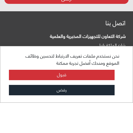
اتصل بنا
شركة التعاون للتجهيزات المخبرية والعلمية
شارع الملكة رانيا
صندوق البريد:
عمان 840281 الأردن 11941
نحن نستخدم ملفات تعريف الارتباط لتحسين وظائف
الموقع ومنحك أفضل تجربة ممكنة
هاتف:
+962 6 5155 477
قبول
فاكس:
+962 6 5155 470
رفض
info@taawon.com
ساعات العمل 8:00 – 17:00
مجموعة التعاون
© 2026 - جميع الحقوق محفوظة
استطلاع التقييمات
الشروط والخصوصية
خريطة الموقع