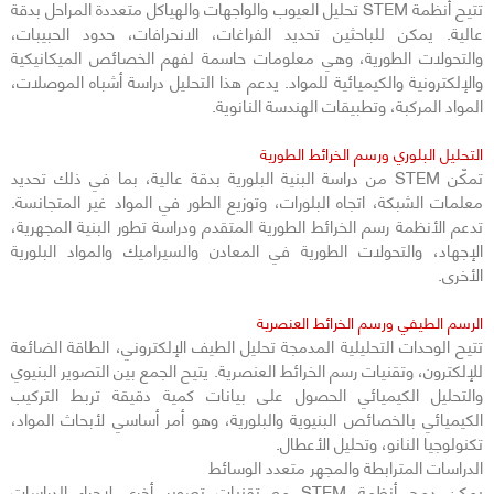
تتيح أنظمة STEM تحليل العيوب والواجهات والهياكل متعددة المراحل بدقة
عالية. يمكن للباحثين تحديد الفراغات، الانحرافات، حدود الحبيبات،
والتحولات الطورية، وهي معلومات حاسمة لفهم الخصائص الميكانيكية
والإلكترونية والكيميائية للمواد. يدعم هذا التحليل دراسة أشباه الموصلات،
المواد المركبة، وتطبيقات الهندسة النانوية.
التحليل البلوري ورسم الخرائط الطورية
تمكّن STEM من دراسة البنية البلورية بدقة عالية، بما في ذلك تحديد
معلمات الشبكة، اتجاه البلورات، وتوزيع الطور في المواد غير المتجانسة.
تدعم الأنظمة رسم الخرائط الطورية المتقدم ودراسة تطور البنية المجهرية،
الإجهاد، والتحولات الطورية في المعادن والسيراميك والمواد البلورية
الأخرى.
الرسم الطيفي ورسم الخرائط العنصرية
تتيح الوحدات التحليلية المدمجة تحليل الطيف الإلكتروني، الطاقة الضائعة
للإلكترون، وتقنيات رسم الخرائط العنصرية. يتيح الجمع بين التصوير البنيوي
والتحليل الكيميائي الحصول على بيانات كمية دقيقة تربط التركيب
الكيميائي بالخصائص البنيوية والبلورية، وهو أمر أساسي لأبحاث المواد،
تكنولوجيا النانو، وتحليل الأعطال.
الدراسات المترابطة والمجهر متعدد الوسائط
يمكن دمج أنظمة STEM مع تقنيات تصوير أخرى لإجراء الدراسات