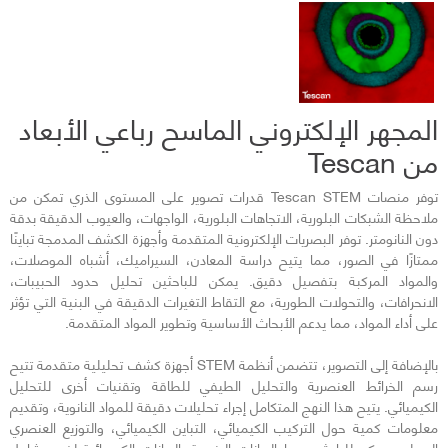
التالي
السابق
المجهر الإلكتروني الماسح رباعي الأبعاد
من Tescan
توفر منصات Tescan STEM قدرات تصوير على المستوى الذري تمكن من
ملاحظة الشبكات البلورية، الاتجاهات البلورية، الواجهات، والعيوب الدقيقة بدقة
دون النانومتر. توفر البصريات الإلكترونية المتقدمة وأجهزة الكشف المدمجة تباينًا
ممتازًا في الصور، مما يتيح دراسة المعادن، السيراميك، أشباه الموصلات،
والمواد المركبة بتفصيل دقيق. يمكن للباحثين تحليل حدود الحبيبات،
الانحرافات، والتحولات الطورية، مع التقاط التغيرات الدقيقة في البنية التي تؤثر
على أداء المواد، مما يدعم الأبحاث الأساسية وتطوير المواد المتقدمة.
بالإضافة إلى التصوير، تتضمن أنظمة STEM أجهزة كشف تحليلية متقدمة تتيح
رسم الخرائط العنصرية والتحليل الطيفي للطاقة وتقنيات أخرى للتحليل
الكيميائي. يتيح هذا النهج المتكامل إجراء تحليلات دقيقة للمواد النانوية، وتقديم
معلومات كمية حول التركيب الكيميائي، التباين الكيميائي، والتوزيع العنصري
المحلي. يمكن للباحثين ربط البيانات البنيوية بالبيانات الكيميائية لفهم شامل