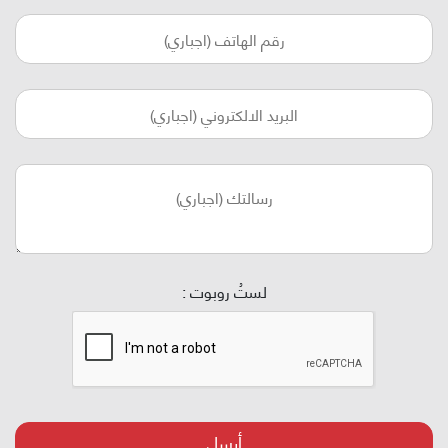
لستُ روبوت :
أرسل