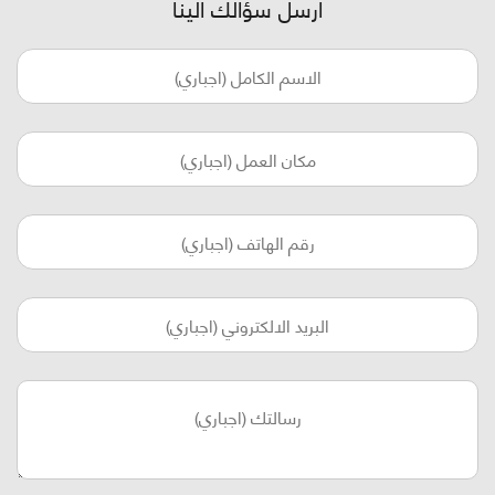
أرسل سؤالك الينا