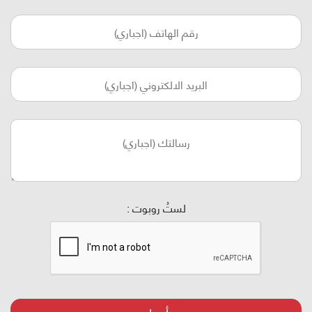
لستُ روبوت :