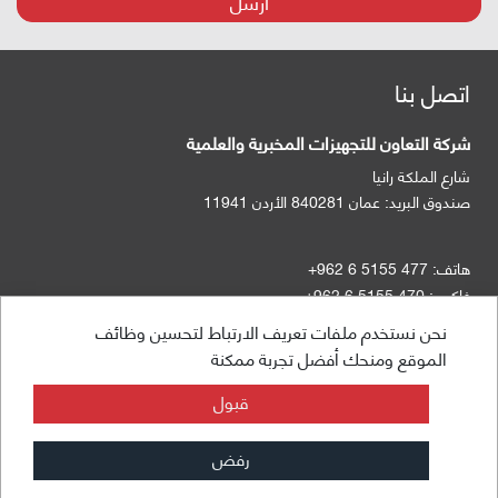
أرسل
اتصل بنا
شركة التعاون للتجهيزات المخبرية والعلمية
شارع الملكة رانيا
صندوق البريد:
عمان 840281 الأردن 11941
هاتف:
+962 6 5155 477
فاكس:
+962 6 5155 470
نحن نستخدم ملفات تعريف الارتباط لتحسين وظائف
الموقع ومنحك أفضل تجربة ممكنة
info@taawon.com
ساعات العمل 8:00 – 17:00
قبول
رفض
مجموعة التعاون
© 2026 - جميع الحقوق محفوظة
استطلاع التقييمات
الشروط والخصوصية
خريطة الموقع