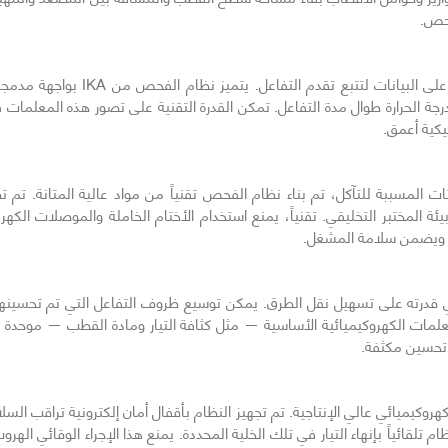
فحص.
تقنياً، يتطلب الفحص الحديث نظاماً ق
درجة الحرارة طوال مدة التفاعل. تمكن القدرة التقنية على تصور هذه المعلمات 
يكية أعمق.
تات المسببة للتآكل، تم بناء نظام الفحص تقنياً من مواد عالية المتانة. تم ت
ة المختبر التخليقي. تقنياً، يمنع استخدام الأختام الخاملة والموصلات الكهرب
د ويضمن سلامة المشغل.
في قدرته على تسهيل نقل الطرق. يمكن توسيع ظروف التفاعل التي تم تحسينها 
ة تحسين مكثفة.
كهروكيميائي عالي الإنتاجية. تم تجهيز النظام بأقفال أمان إلكترونية تراقب السل
م تلقائياً بإنهاء التيار في تلك الخلية المحددة. يمنع هذا الإجراء الوقائي الهر