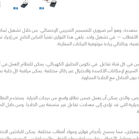
التالي
ت متعددة، وهو أمر ضروري للتصميم التجريبي الإحصائي. من خلال تشغيل ثماني
 الأقطاب — في تشغيل واحد. يلغي هذا التوازي تقنياً التباين الناتج عن إج
، وبالتالي زيادة موثوقية البيانات المقارنة.
لتقنية الفحص السريع لإمكانات الأكسدة والاختزال عبر ركائز مختلفة. يمكن مراقبة كل
دون التداخل مع الخلايا المجاورة.
الفحص، والذي يمكن أن يعمل ضمن نطاق واسع من درجات الحرارة. يستخدم النظام
 الحرارية التي قد تؤدي إلى معدلات تفاعل غير متسقة بين الخلايا. ومن خلال ا
.
معياري، مما يسمح بأحجام قوارير ومواد أقطاب مختلفة. يمكن للباحثين الاختيا
قوارير وحوامل الأقطاب بقاء مساحة سطح القطب والمسافة بين المصعد والمهبط ث