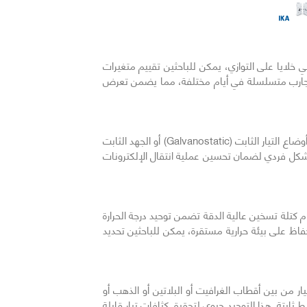
السابق
 خلايا على التوازي، يمكن للباحثين تقييم متغيرات
راء تجارب متسلسلة في أيام مختلفة، مما يضمن تعرض
تم تصميم النظام تقنياً لتوفير تحكم مستقل أو متزامن في كل قناة تفاعل. في تكوين التخليق الكهربائي، يمكن للنظام العمل في أوضاع التيار الثابت (Galvanostatic) أو الجهد الثابت
 خلية بشكل فردي لضمان تحسين عملية انتقال الإلكترونات
 كتلة تسخين عالية الدقة تضمن توحيد درجة الحرارة
لحفاظ على بيئة حرارية مستقرة، يمكن للباحثين تحديد
ر من بين أقطاب الغرافيت أو البلاتين أو الذهب أو
ابتة. هذا التوحيد حيوي لتحقيق كثافات تيار قابلة