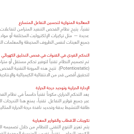
المعالجة المتوازية لتحسين التفاعل المتسارع
تقنياً، يتيح نظام الفحص التنفيذ المتزامن لتفاعلا
عديدة — مثل تركيزات الإلكتروليت المختلفة أو مواد
جميع العينات لنفس الظروف المحيطة والمعلمات التقنية
التحكم الفردي في القنوات في فحص التخليق الكهربائي
(Potentiostatic). تتيح هذه المرونة ا
لتحقيق أقصى قدر من الانتقائية الكيميائية والإنتاجية 
الإدارة الحرارية وتوحيد درجة الحرارة
يعد التحكم الحراري مكوناً تقنياً حاسماً في نظام 
عبر جميع قوارير التفاعل. تقنياً، يمنع هذا التدرجات
طاقة التنشيط بدقة وتحديد نافذة درجة الحرارة المثالية
تكوينات الأقطاب والقوارير المعيارية
يتم تعزيز التنوع التقني للنظام من خلال تصميمه ال
الكربون الزجاجي. تقنياً، تضمن الهندسة الموحدة لل