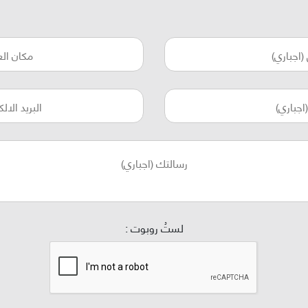
لستُ روبوت :