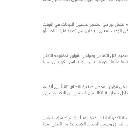
وياً للحصول على البيانات لتتبع تقدم التفاعل. يتميز نظام الفحص من IKA بواجهة مدمجة تتصل ببرامج المختبر لتسجيل البيانات في الوقت
في الوقت الفعلي الباحثين من تحديد فترات الحث أو
صميم كتل التفاعل وحوامل القوارير لمقاومة التحلل
ائية عالية الجودة التسرب والتماس الكهربائي، مما
في قوارير الفحص صغيرة النطاق تقنياً إلى أنظمة
تحضيرية أكبر مثل منصة ElectraSyn. نظرًا لأن المعلمات الكهروكيميائية الأساسية — مثل كثافة التيار ومادة القطب — موحدة داخل منظومة IKA، فإن الانتقال من الاكتشاف إلى
امة الكهربائية لكل قناة. تقنياً، إذا تم اكتشاف تماس
وب الحراري ويحمي العينات الكيميائية من التحلل، مما