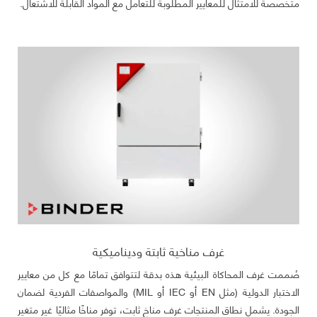
متخصصة للامتثال للمعايير المطلوبة للتعامل مع المواد القابلة للاشتعال.
غرف مناخية ثابتة وديناميكية
صُممت غرف المحاكاة البيئية هذه بدقة لتتوافق تمامًا مع كل من معايير
الاختبار الدولية (مثل EN أو IEC أو MIL) والمواصفات الفردية لضمان
الجودة. يشمل نطاق المنتجات غرف مناخ ثابت، توفر مناخًا مثاليًا غير متغير