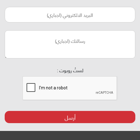
لستُ روبوت :
أرسل