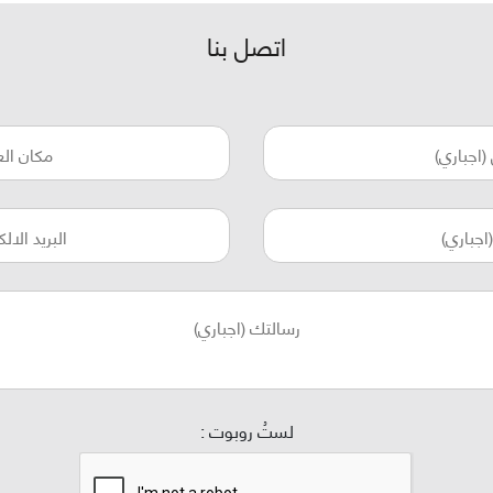
اتصل بنا
لستُ روبوت :