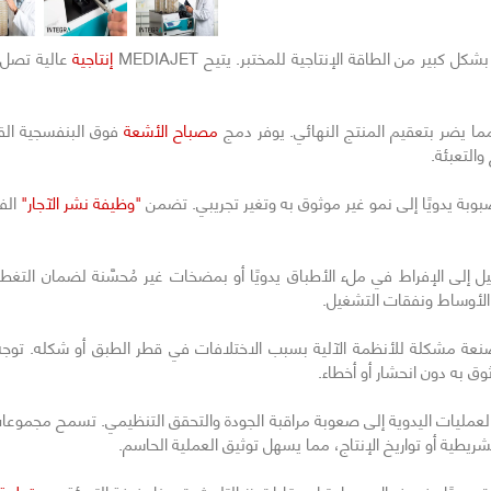
التالي
 كبير من الطاقة الإنتاجية للمختبر. يتيح MEDIAJET
إنتاجية
مما يضر بتعقيم المنتج النهائي. يوفر دمج
مصباح الأشعة
والتعبئة.
وبة يدويًا إلى نمو غير موثوق به وتغير تجريبي. تضمن
"وظيفة نشر الآجار"
الفر
لى الإفراط في ملء الأطباق يدويًا أو بمضخات غير مُحسَّنة لضمان التغط
الأوساط ونفقات التشغيل.
عة مشكلة للأنظمة الآلية بسبب الاختلافات في قطر الطبق أو شكله. توجه
وق به دون انحشار أو أخطاء.
لعمليات اليدوية إلى صعوبة مراقبة الجودة والتحقق التنظيمي. تسمح مجموعات 
لشريطية أو تواريخ الإنتاج، مما يسهل توثيق العملية الحاسم.