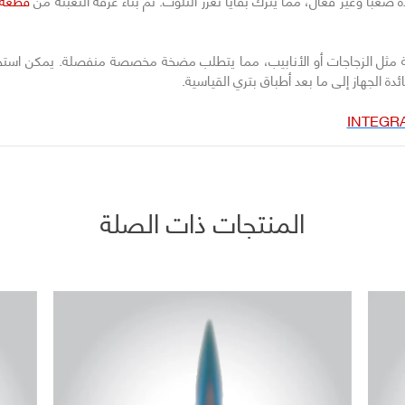
صعبًا وغير فعال، مما يترك بقايا تعزز التلوث. تم بناء غرفة التعبئة من
قطعة و
سية مثل الزجاجات أو الأنابيب، مما يتطلب مضخة مخصصة منفصلة. يمكن استخدام مض
ئدة الجهاز إلى ما بعد أطباق بتري القياسية.
المنتجات ذات الصلة