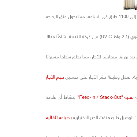
السابق
عالية تصل إلى 1100 طبق في الساعة، مما يحول عنق الزجاجة
فوق البنفسجية القوي (2.1 واط UV-C) في غرفة التعبئة نشاطًا فعالًا
يدة توزيعًا متجانسًا للآجار، مما يخلق سطحًا مستويًا
ية. تعمل وظيفة نشر الآجار على تحسين
حجم الآجار
تقنية "Feed-In / Stack-Out"
بنشاط أي علامة
توصيل طابعة نفث الحبر الاختيارية
بـطباعة تلقائية