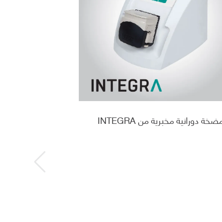
ضخة دورانية مخبرية من INTEGRA
معقم الأوساط م