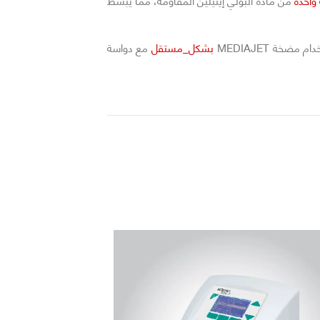
احدة
من مادة البولي إيثيلين المقاومة، مما يبسط
خة MEDIAJET
بشكل_مستقل
مع دواسة