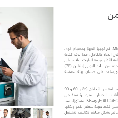
من
تعد مكافحة التلوث أمرًا أساسيًا لتصميم MEDIAJET. تم تجهيز الجهاز بمصباح قوي
2.1 واط يمتد على طول الدوار بالكامل، مما يوفر كفاءة
التالي
طقة الأكثر عرضة للتلوث. علاوة على
ذلك، تم تصنيع سطح غرفة التعبئة من قطعة واحدة من مادة البولي إيثيلين (PE)
 ويساعد على ضمان بيئة معقمة
يوفر النظام مرونة فريدة، حيث يمكنه تعبئة أحجام مختلفة من الأطباق (35 و 60 و 90
الأطباق ذات المقصورتين (biplate) أو أنابيب الاختبار. الميزة الرئيسية هي
جانسًا للآجار وسطحًا مستويًا، مما
حسن فقط جودة سطح النمو ولكنها
عالج بشكل مباشر تكاليف التشغيل