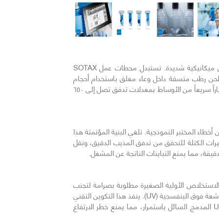
السابق
تقنياً، يتطلب تحقيق استخلاص كامل للمادة المحللة من الأشكال الصيدلانية الصلبة القوية أو المعدلة أو المقاومة للعبث قوى ميكانيكية شديدة. تستبدل محطات عمل SOTAX
JetXtraction المؤتمتة. ينفذ إعداد التجنيس عملية طحن رطب متسقة داخل وعاء مغلق باستخدام أحجام
مذيبات أولية تتراوح من ٢٠ إلى ٥٢٠ مل لتفكيك الأقراص والكبسولات بسرعة. وبدلاً من ذلك، تدفع تكوينات الاستخلاص النفاث تياراً سريعاً من الأوساط بمعدلات تدفق تصل إلى ٦٥٠
طاء المختبر النموذجية. تلغي البنية المؤتمتة هذا
غيرات الكتلة للتحقق من تدفق المذيب الدقيق، ونقل
يقة، مما يمنع التباينات الناتجة عن المشغل.
 الجرعة، تكون أحجام الاستخلاص الأولية الصغيرة مطلوبة بصرامة لتجنب
التخفيف المفرط. لهذه التطبيقات، تشتمل أجهزة الاختبار الفيزيائي على مجس صوتي مركز مدمج مع مستشعر درجة حرارة يعمل بالأشعة فوق البنفسجية (UV). ينفذ هذا التكوين التقني
تفكيكاً سريعاً للعينة داخل أنابيب معالجة صغيرة باستخدام أحجام استخلاص أولية منخفضة تصل إلى ١٠ مل. يراقب مستشعر UV المدمج السائل باستمرار، مما يمنع خطر الارتفاع