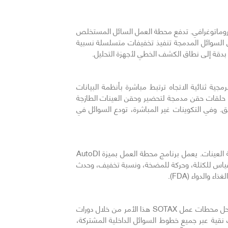
كروماتوغرافي. تدفع محطة العمل السائل المستخلص
س السوائل المدمجة تنفيذ تخفيفات متسلسلة نسبية
ة ثنائية الاتجاه ترتبط مباشرة بأنظمة البيانات
فية (CDS) مثل Waters Empower. في التكوينات المباشرة، يتم توصيل النظام فيزيائياً بجهاز HPLC أو UPLC عبر حلقات حقن مدمجة لتحضير وحقن العينات الطازجة
 العينة والعوامل الوزنية الدقيقة تلقائياً عبر DataLink لبناء تسلسل متوافق. وفي التكوينات غير المباشرة، تودع السوائل في
يتطلب العمل في بيئة التصنيع الدوائي الجيد (cGMP) تسجيلاً غير قابل للتعديل للبيانات عبر كل مرحلة من مراحل تسلسل معالجة العينات. يعمل برنامج محطة العمل بميزة AutoDI
 ومتى، وأين". يتم تسجيل كل قياس للكتلة، وحركة للمضخة، ونسبة تخفيف، وحدث
الدواء (FDA).
يعد التخلص من التلوث التبادلي للمنتجات بين الدورات المتتالية متطلباً ميكانيكياً حرجاً لمنصات تحضير العينات عالية الإنتاجية. تحل محطات عمل SOTAX هذا الأمر من خلال دورات
قية عبر جميع خطوط السوائل الداخلية المشتركة،