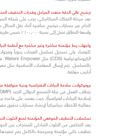
ترشيح عالي الدقة متعدد المراحل وقدرات التخفيف الم
بعد مرحلة التفكك الميكانيكي، يجب على شبكة السو
الخام عبر مسارات ترشيح مباشرة أثناء نقل السائل
واسعة النطاق تصل إلى نسبة ١:١٠٠,٠٠٠ ضمن طريقة اختبار واحدة مبرمجة مسبقاً، مما يضمن جلب المكونات النشطة عالية التركيز بدقة إلى نطاق الكشف الخطي لأجهزة التحليل.
واجهات ربط مؤتمتة مباشرة وغير مباشرة مع أنظمة البيان
للقضاء على تسجيل تسلسل العينات يدوياً وفجوات ا
أنابيب مغلقة.
بروتوكولات سلامة البيانات الافتراضية وبنية متوافقة مع الجزء ١١ من 
معالجة للأخطاء ديناميكياً لإنشاء مسارات تدقيق مقروءة
تسلسلات التنظيف الموقعي المؤتمتة لمنع التلوث التبا
تنظيف ذاتي مؤتمتة ومبرمجة بالكامل يتم تنفيذها