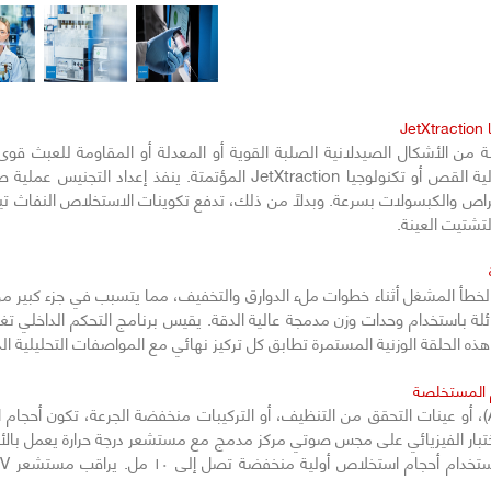
التالي
J
الاهتزاز السلبي أو السونار اليدوي بأجهزة تجنيس عالية القص أو تكنولوجيا 
تشتيت العينة.
لخطأ المشغل أثناء خطوات ملء الدوارق والتخفيف، مما يتسبب في جزء كبير من أخ
ئلة باستخدام وحدات وزن مدمجة عالية الدقة. يقيس برنامج التحكم الداخلي ت
الحلقة الوزنية المستمرة تطابق كل تركيز نهائي مع المواصفات التحليلية الدق
م المستخلصة
عند معالجة المكونات الدوائية النشطة النقية (APIs)، أو عينات التحقق من التنظيف، أو التركيبات منخفضة