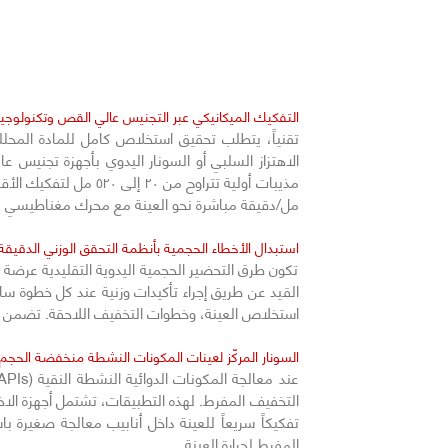
التفكيك الميكانيكي عبر التجنيس عالي القص وتكنولوجيا etXtraction
مل/دقيقة مباشرة نحو العينة مع محرك مغناطيسي ل
استبدال الأخطاء الحجمية بأنظمة التحقق الوزني الدقيقة
تكون طرق التحضير الحجمية اليدوية التقليدية عرضة 
القيد عن طريق إجراء تأكيدات وزنية عند كل خطوة سا
استخلاص العينة، وخطوات التخفيف اللاحقة. تضمن هذه 
السونار المركّز لعينات المكونات النشطة منخفضة الحج
المفرط لحرارة العينة.