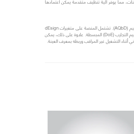
عينات، مما يوفر آلية تنظيف متقدمة يمكن اعتمادها
لتبسيط تطوير الطرق وتحسين التحليل، يدمج برنامج محطة العمل ميزات متقدمة للمطورين تدعم مبادئ جودة التحليل عبر التصميم (AQbD). تشتمل المنصة على متغيرات dEsign
المتخصصة التي تؤتمت بالكامل تغييرات المعلمات أثناء تجارب الاستخلاص لتحديد دورات حياة الطرق القوية من خلال دراسات تصميم التجارب (DoE) المبسطة. علاوة على ذلك، يمكن