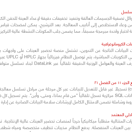
تسلسل
ائل تصفية الجسيمات العالقة وتنفيذ تخفيفات دقيقة لإعداد العينة للحقن ال
 من وعاء الاستخلاص إلى أنابيب المعالجة. بعد الترشيح، يمكن لمضخات قيا
ات الكروماتوغرافية
لبيانات الناتجة عن التدوين، تشتمل منصة تحضير العينات على واجهات برمجي
الكروماتوغرا
بالتسلسل. يتم إرسال المعلمات الأساسية مثل معرف
الفصل ٢١
(سلامة البيانات افتراضياً)، حيث يعتمد على قاعدة بيانات SQL مركزية تسجل تلقائياً "من قام بماذا،
 وشاملة تضمن الامتثال الكامل لإرشادات سلامة البيانات الصادرة عن إدارة الغذاء و
دلي المعتمد
 بين العينات المنفصلة. يدفع النظام مذيبات تنظيف متخصصة ومياه شطف ن