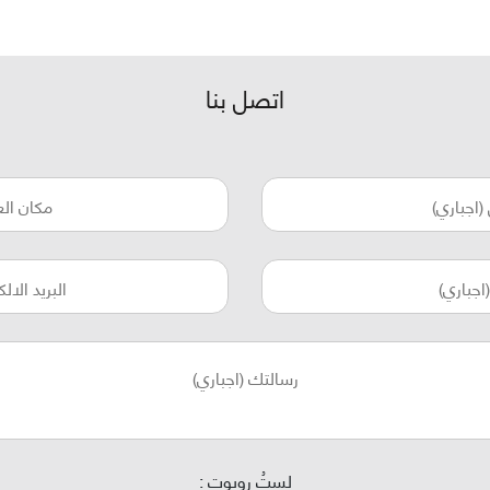
اتصل بنا
لستُ روبوت :