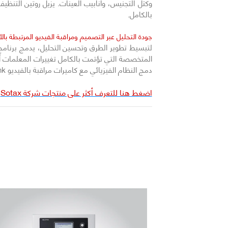
وكتل التجنيس، وأنابيب العينات. يزيل روتين التنظي
بالكامل.
جودة التحليل عبر التصميم ومراقبة الفيديو المرتبطة بال
دمج النظام الفيزيائي مع كاميرات مراقبة بالفيديو VideoLink المرتبطة بالأحداث لتسجيل التفكك الفيزيائي الفعلي للشكل الصيدلاني أثناء التشغيل غير المراقب وربطه بمعرف العينة.
اضغط هنا للتعرف أكثر على منتجات شركة Sotax