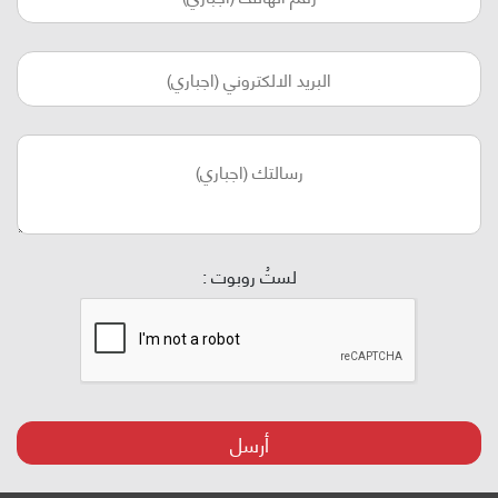
لستُ روبوت :
أرسل