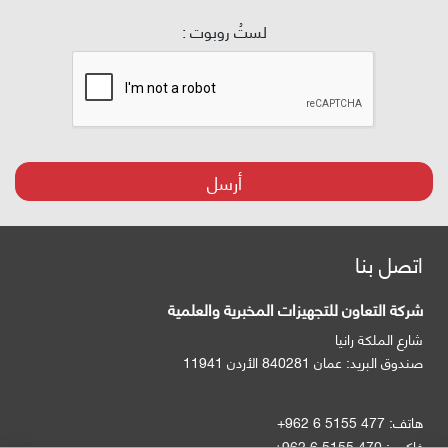
لستُ روبوت :
أرسل
اتصل بنا
شركة التعاون للتجهيزات المخبرية والعلمية
شارع الملكة رانيا
صندوق البريد:
عمان 840281 الأردن 11941
هاتف:
+962 6 5155 477
فاكس:
+962 6 5155 470