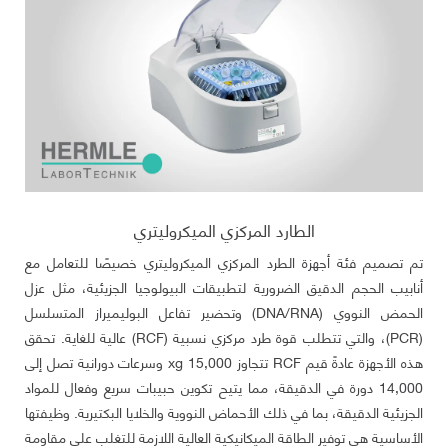
الطارد المركزي الميكروليتري
تم تصميم فئة أجهزة الطرد المركزي الميكروليتري خصيصًا للتعامل مع
أنابيب الحجم الدقيق الضرورية لتطبيقات البيولوجيا الجزيئية، مثل عزل
الحمض النووي (DNA/RNA) وتحضير تفاعل البوليميراز المتسلسل
(PCR)، والتي تتطلب قوة طرد مركزي نسبية (RCF) عالية للغاية. تحقق
هذه الأجهزة عادةً قيم RCF تتجاوز 15,000 xg وسرعات دورانية تصل إلى
14,000 دورة في الدقيقة، مما يتيح تكوين حبيبات سريع وفعال للمواد
الجزيئية الدقيقة، بما في ذلك الأحماض النووية والخلايا البكتيرية. وظيفتها
الأساسية هي توفير الطاقة الميكانيكية العالية اللازمة للتغلب على مقاومة