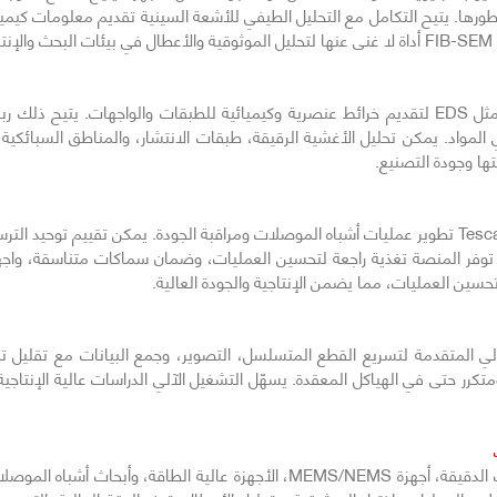
رها. يتيح التكامل مع التحليل الطيفي للأشعة السينية تقديم معلومات كيميائي
.
يمكن دمج أنظمة Tescan FIB-SEM مع تقنيات مثل EDS لتقديم خرائط عنصرية وكيميائية للطبقات وال
 المواد. يمكن تحليل الأغشية الرقيقة، طبقات الانتشار، والمناطق السبائكي
يتها وجودة التصنيع.
تسهّل دقة القطع والتصوير في أنظمة Tescan FIB-SEM تطوير عمليات أشباه الموصلات ومراقبة الجودة. يمك
هزة. توفر المنصة تغذية راجعة لتحسين العمليات، وضمان سماكات متناسقة، واج
 تحسين العمليات، مما يضمن الإنتاجية والجودة العالية.
Tesc ميزات التشغيل الآلي المتقدمة لتسريع القطع المتسلسل، التصوير، وجمع البيانات م
 حتى في الهياكل المعقدة. يسهّل التشغيل الآلي الدراسات عالية الإنتاجية، و
تُستخدم أنظمة Tescan FIB-SEM في الإلكترونيات الدقيقة، أجهزة MEMS/NEMS، الأج