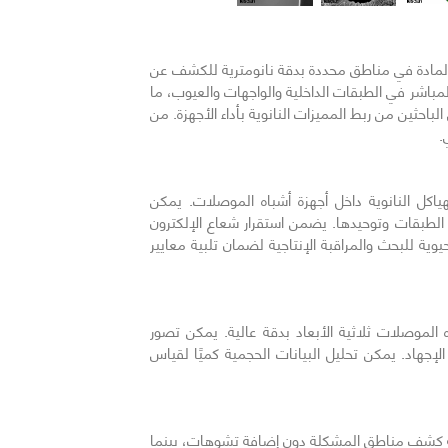
يتم إزالة المادة في مناطق محددة بدقة نانومترية للكشف عن
لمباشر في الطبقات الداخلية والواجهات والعيوب، ما
الأجهزة. كما يسمح تحضير الشرائح الموجّهة بالتحليل الإلكتروني النافذ (TEM) وSTEM، مما يمكن الباحثين من ربط المميزات النانوية بأداء الأجهزة. من
.
باين للهياكل النانوية داخل أجهزة أشباه الموصلات. يمكن
الطبقات وتوحيدها. يضمن استقرار شعاع الإلكترون
ية للبحث والمراقبة الإنتاجية لضمان تلبية معايير
وير SEM الآلي، تمكّن أنظمة Tescan من إعادة بناء أجهزة أشباه الموصلات ثلاثية الأبعاد بدقة عالية. يمكن تصور
لإجهاد. يمكن تحليل البيانات الحجمية كميًا لقياس
 القطع الموجّه كشف مناطق المشكلة دون إضافة تشوهات، بينما