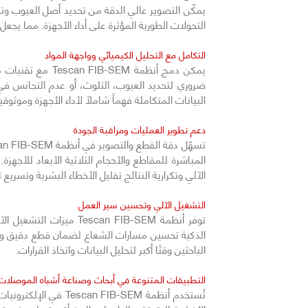
يمكّن التصوير عالي الدقة من تحديد أصل العيوب وتطو
التحولات الطورية المؤثرة على أداء الأجهزة. مما يجعل FIB-SEM أداة لا غنى عنها لتحليل الموثوقية والأعطال في بيئات البحث والإنتاج
التكامل مع التحليل الكيميائي وواجهة المواد
ضروري لتحديد العيوب، التلوث، أو عدم التجانس في
البيانات المتكاملة فهماً شاملاً لأداء الأجهزة وموثوق
دعم تطوير العمليات ومراقبة الجودة
المباشرة للمقاطع والأحجام الثلاثية الأبعاد للأج
الآلي وتكرارية النتائج تقليل الأخطاء البشرية وتسريع
التشغيل الآلي وتحسين سير العمل
توفر أنظمة an FIB-SEM
الذكية تحسين مسارات الشعاع لضمان قطع دقيق ومتكرر
الباحثين وقتًا أكبر لتحليل البيانات واتخاذ القرارات.
التطبيقات المتنوعة في أبحاث وصناعة أشباه الموصلات