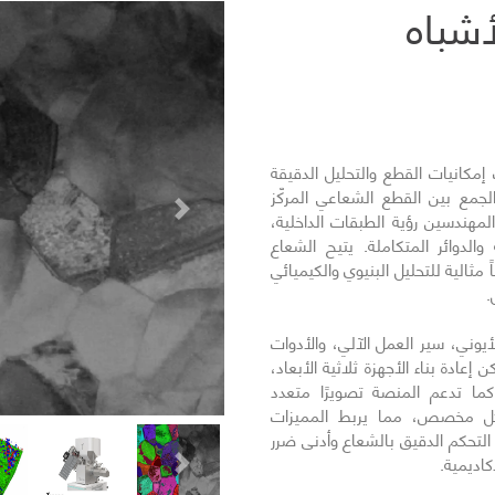
Tescan FI لأشباه
 لأشباه الموصلات إمكانيات القطع والتحليل الدقيقة
الجمع بين القطع الشعاعي المركّز
التالي
لمهندسين رؤية الطبقات الداخلية،
والدوائر المتكاملة. يتيح الشعاع
 مثالية للتحليل البنيوي والكيميائي
.
يوني، سير العمل الآلي، والأدوات
إعادة بناء الأجهزة ثلاثية الأبعاد،
كما تدعم المنصة تصويرًا متعدد
شكل مخصص، مما يربط المميزات
فر التحكم الدقيق بالشعاع وأدنى ضرر
كاديمية.
التالي