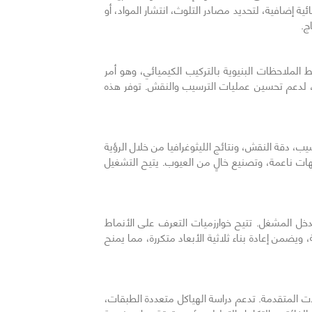
ة إضافية، لتحديد مصادر التلوث، انتشار المواد، أو
واجهات. يتيح ذلك ربط الملاحظات البنيوية بالتركيب الكيميائي، وهو أمر
ة، لدعم تحسين عمليات الترسيب والنقش. توفر هذه
ن تقييم توحيد الترسيب، دقة النقش، ونتائج الليثوغرافيا من خلال الرؤية
هات ناعمة، وتصنيع خالٍ من العيوب. يتيح التشغيل
ع تقليل تدخل المشغل. تتيح خوارزميات التعرف على الأنماط
يضمن إعادة بناء ثلاثية الأبعاد متكررة، مما يمنح
هزة عالية الطاقة، وأبحاث أشباه الموصلات المتقدمة. تدعم دراسة الهياكل متعددة الطبقات،