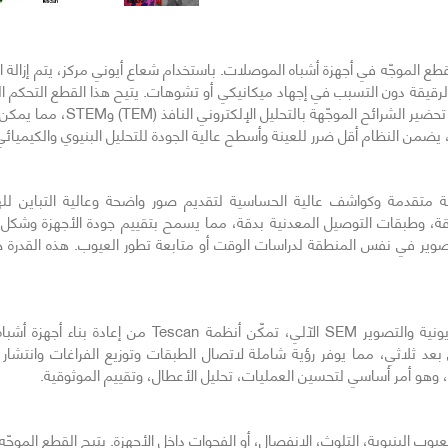
Tes دقة غير مسبوقة للقطع الموجّه في أجهزة أشباه الموصلات. باستخدام شعاع أيوني مركز، 
م الرقيقة دون التسبب في إجهاد ميكانيكي أو تشوهات. يتيح هذا القطع التحكم ا
يوفر بيانات أساسية لتحسين أداء 
يضمن النظام أقل ضرر للعينة وأسطح عالية الجودة للتحليل البنيوي والكيميائي
Tescan ببصريات إلكترونية متقدمة وكواشف عالية الحساسية لتقديم صور واضحة وعالية الت
يقة، وطبقات التوصيل المعدنية بدقة، مما يسمح بتقييم جودة الأجهزة وشكل 
تصوير في نفس المنطقة لدراسات الوقت أو متابعة تطور العيوب. هذه القدرة حيو
من خلال الجمع بين القطع المتسلسل بالأشعة الأيونية والتص
عد ثلاثي، مما يوفر رؤية شاملة لاتصال الطبقات وتوزيع الفراغات وانتشار ا
 وهو أمر أساسي لتحسين العمليات، تحليل الأعطال، وتقييم الموثوقية.
Tesc من دراسة دقيقة للعيوب البنيوية، التلوث، الانفصال، أو الفجوات داخل الأجهزة. يتيح