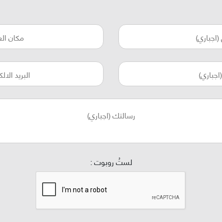
لستُ روبوت :