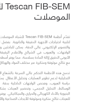
B-SEM
الموصلات
تقدّم أنظمة Tescan FIB-SEM
لتلبية احتياجات الأجهزة الدقيقة والنانوية. بفضل 
والتصوير الإلكتروني عالي الدقة، يمكن للباحثين وا
الواجهات، والعيوب في الشرائح والأفلام الرقيقة 
الأيوني الدقيق إزالة المادة بسلاسة، مما يوفر أسطحاً
مع نتائج موثوقة ومتكررة عبر مختلف المواد والهياكل
تدمج هذه الأنظمة التحكم عالي السرعة بالشعاع الأ
التحليلية لدعم تطوير العمليات وتحليل الأعطال. يمكن 
دراسة العيوب، وفحص الواجهات الداخلية بدقة. 
الوسائط، التحليل الحجمي، وتحضير العينات ب
البنيوية بالأداء الكهربائي والحراري والميكانيكي. يو
للعينات نتائج متكررة وموثوقة للأبحاث الصناعية والأ