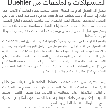
المستهلكات والملحقات من Buehler
يتمثل ألم العميل الهام في التصاق وسط التثبيت بحجرة القالب أو الكوب، مما
يؤدي إلى تلف أو وقت تنظيف مفرط. تعتبر عوامل ومساحيق التحرير هي الحل
التقني، المصممة كيميائيًا لمنع الالتصاق أثناء التثبيت بالضغط والقابل للصب.
يضمن استخدامها الصحيح عملية إزالة القوالب بسلاسة وبدون إتلاف، مما
يسرع سير عمل التحضير الإجمالي ويمنع تلف القالب الذي قد يتطلب استبدالًا
أو إصلاحًا مكلفًا.
بالنسبة للعينات التي تتطلب توصيلًا كهربائيًا لتقنيات التحليل (مثل SEM)، فإن
ألم العميل هو الافتقار إلى مسار موصل في حوامل البوليمر القياسية. يتم حل
ذلك تقنيًا بواسطة مواد الحشو المضافة الموصلة داخل مركبات التثبيت. علاوة
على ذلك، يعد الحفاظ على التوجيه الصحيح للعينة أثناء عملية المعالجة أمرًا بالغ
الأهمية؛ يتم معالجة ذلك بواسطة مشابك دعم العينات المصممة للاستخدام
في كل من العمليات الساخنة والباردة، مما يضمن محاذاة المنطقة محل
الاهتمام بشكل مثالي للتحضير والتحليل اللاحقين.
يتم التخفيف من تحدي ضعف الاحتفاظ بالحافة على العينات من خلال
التركيبة التقنية لمركبات التثبيت الساخنة والباردة. تم تصميم هذه المركبات
لـ تقليل الانكماش عند المعالجة أو التبريد، مما يضمن التصاق وسط
التثبيت بإحكام ودعم حافة العينة. يعد هذا الدعم القوي أمرًا بالغ الأهمية
لمنع استدارة الحافة أثناء الطحن والتلميع.
يمثل التعامل مع العينات غير المنتظمة الشكل أو الصغيرة صعوبة التثبيت