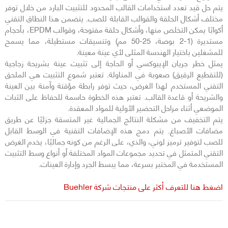
يتم حل قيد تعدد استخدامات القالب المحدود للتثبيت البارد من خلال توفر
مختلف أشكال الحلقة والقوالب القابلة للصب. يتضمن هذا النطاق التقني
أكوابًا يمكن التخلص منها، وأشكال حلقة مفتوحة، وقوالب EPDM، بأحجام
مستديرة (1-2 بوصة، 25-50 مم) وتنسيقات مستطيلة، مما يسمح
للمشغلين باختيار الهندسة المثلى لأي عينة معينة.
يمثل خطر جريان الإيبوكسي أو الحاجة إلى تثبيت عينة بشريحة زجاجية
(للتقطيع الرقيق) صعوبة في المناولة. تعتبر شموع التثبيت هي الملحق
التقني المستخدم لهذا الغرض، حيث توفر رابطة مؤقتة وآمنة بين العينة
والشريحة أو قاعدة القالب. تعتبر هذه الخطوة حاسمة للحفاظ على الثبات
الموضعي أثناء مراحل التحضير الأولية للمواد المعقدة.
يتم التخفيف من مشكلة النتائج الجمالية غير المتسقة جزئيًا عن طريق
مضافات الأصباغ. يتم دمج هذه الإضافات التقنية في الوسط القابل
للصب لتوفير ترميز لوني، والذي، على الرغم من كونه جماليًا، يخدم الغرض
التقني المتمثل في تحديد مجموعات المواد المختلفة أو أنواع وسط التثبيت
المستخدمة في المختبر بسرعة، مما يبسط الجرد وإدارة العينات.
اضغط هنا للتعرف أكثر على منتجات شركة Buehler