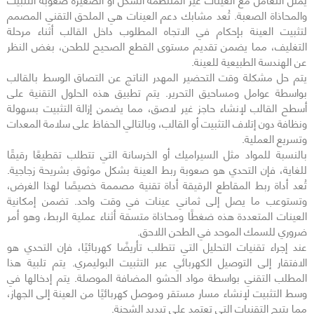
والمحاذاة الصعبة. تُعد مشابك دعم العينات هي الملحق التقني المصمم
لتثبيت العينة بإحكام في الاتجاه المطلوب داخل القالب أثناء مرحلة
التغليف، مما يضمن تقديم مستوى القطع الصحيح للطحن، بغض النظر
عن الهندسة الطبيعية للعينة.
يتم حل مشكلة وقت التحضير المهدر الناتج عن التصاق الوسط بالقالب
بواسطة عوامل ومساحيق التحرير. يتم تطبيق هذه الحلول التقنية على
أسطح القالب لإنشاء حاجز غير لاصق، مما يضمن إزالة التثبيت بسهولة
ونظافة دون إتلاف التثبيت أو القالب، وبالتالي الحفاظ على سلامة المعدات
وتسريع العملية.
بالنسبة للمواد مثل السيراميك أو الخرسانة التي تتطلب تقطيعًا رقيقًا
للغاية، فإن التحدي هو صعوبة ربط العينة بشكل موثوق بشريحة زجاجية.
تُعد أداة ربط المقاطع الرقيقة أداة تقنية مصممة خصيصًا لهذا الغرض،
وتستوعب ما يصل إلى ثماني عينات في وقت واحد. تضمن إمكانية
العينات المتعددة هذه ضغطًا ومحاذاة متسقة أثناء عملية الربط، وهو أمر
ضروري للسمك الموحد في الطحن اللاحق.
عند إجراء تقنيات التحليل التي تتطلب تأريضًا كهربائيًا، فإن التحدي هو
الافتقار إلى التوصيل الكهربائي عبر التثبيت البوليمري. يتم تلبية هذا
المطلب التقني بواسطة مواد الحشو المضافة الموصلة. يتم إدخالها في
وسط التثبيت لإنشاء مسار مستقر وموصل كهربائيًا من العينة إلى الجهاز،
مما يتيح التقنيات التي تعتمد على تبديد الشحنة.