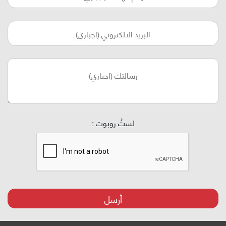
لستُ روبوت :
أرسل