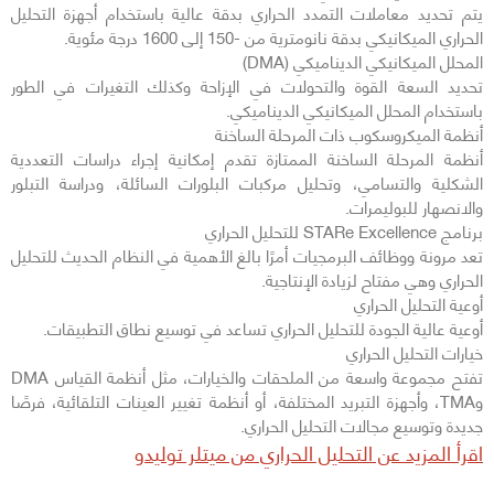
يتم تحديد معاملات التمدد الحراري بدقة عالية باستخدام أجهزة التحليل
الحراري الميكانيكي بدقة نانومترية من -150 إلى 1600 درجة مئوية.
المحلل الميكانيكي الديناميكي (DMA)
تحديد السعة القوة والتحولات في الإزاحة وكذلك التغيرات في الطور
باستخدام المحلل الميكانيكي الديناميكي.
أنظمة الميكروسكوب ذات المرحلة الساخنة
أنظمة المرحلة الساخنة الممتازة تقدم إمكانية إجراء دراسات التعددية
الشكلية والتسامي، وتحليل مركبات البلورات السائلة، ودراسة التبلور
والانصهار للبوليمرات.
برنامج STARe Excellence للتحليل الحراري
تعد مرونة ووظائف البرمجيات أمرًا بالغ الأهمية في النظام الحديث للتحليل
الحراري وهي مفتاح لزيادة الإنتاجية.
أوعية التحليل الحراري
أوعية عالية الجودة للتحليل الحراري تساعد في توسيع نطاق التطبيقات.
خيارات التحليل الحراري
تفتح مجموعة واسعة من الملحقات والخيارات، مثل أنظمة القياس DMA
وTMA، وأجهزة التبريد المختلفة، أو أنظمة تغيير العينات التلقائية، فرصًا
جديدة وتوسيع مجالات التحليل الحراري.
اقرأ المزيد عن التحليل الحراري من ميتلر توليدو