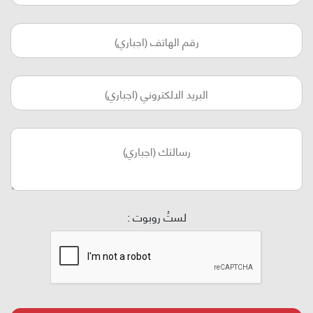
لستُ روبوت :