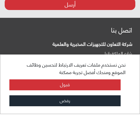
أرسل
اتصل بنا
شركة التعاون للتجهيزات المخبرية والعلمية
شارع الملكة رانيا
صندوق البريد:
عمان 840281 الأردن 11941
نحن نستخدم ملفات تعريف الارتباط لتحسين وظائف
الموقع ومنحك أفضل تجربة ممكنة
هاتف:
+962 6 5155 477
قبول
فاكس:
+962 6 5155 470
رفض
info@taawon.com
ساعات العمل 8:00 – 17:00
مجموعة التعاون
© 2026 - جميع الحقوق محفوظة
استطلاع التقييمات
الشروط والخصوصية
خريطة الموقع