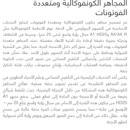
المجاهر الكونفوكالية ومتعددة
الفوتونات
تم تصميم مجاهر نيكون الكونفوكالية ومتعددة الفوتونات لتجاوز التحديات
الأساسية في التصوير البيولوجي عالي الدقة. توفر الأنظمة الكونفوكالية مثل
AX/AX R وA1 HD25 مجال رؤية واسع (حتى 25 مم)، وسرعة في الالتقاط،
وتجزئة بصرية دقيقة لإعادة بناء ثلاثية الأبعاد مفصلة. تمتد المجاهر متعددة
الفوتونات بهذه القدرة إلى عمق أكبر داخل الأنسجة الحية، مما يقلل من السُمية
الضوئية ويحافظ على حيوية الأجنة أثناء التصوير طويل الأمد. معًا، تمكّن هذه
المنصات الباحثين وأخصائيي التلقيح الصناعي من تصور البنى تحت الخلوية
الدقيقة، ومراقبة العمليات الديناميكية، وإنتاج مجموعات بيانات قابلة للتكرار
بثقة.
يكمن أحد التحديات الرئيسية في التلقيح الصناعي وعلم الأحياء التطوري في
عجز المجاهر التقليدية عن تقديم تصوير بدقة عمقية. تعالج المجاهر
الكونفوكالية هذه المشكلة من خلال التجزئة البصرية، حيث تلتقط شرائح
رفيعة من الأجنة أو الأنسجة دون الحاجة إلى قطع فعلي. يدفع مجهر A1
HD25 من نيكون هذه القدرة إلى الأمام عبر مجال رؤية واسع يبلغ 25 مم—
الأوسع في فئته—مما يسمح بتصوير عينات كبيرة بدقة عالية في مسح
واحد. يقلل ذلك من الحاجة إلى دمج الصور المرهق ويوفر رؤية أكثر شمولية
لتطور الأجنة.