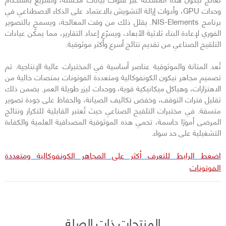
وحدات GPU، وأدوات إزالة التشويش بالاعتماد على الذكاء الاصطناعي في
برنامج NIS-Elements. يقلل ذلك من وقت المعالجة، ويسمح بالتصوير
الفوري لإعادة البناء ثلاثية الأبعاد، ويسرّع إعداد التقارير، مما يمكّن عيادات
التلقيح الصناعي من تقديم نتائج أسرع وأكثر موثوقية.
تُعد المتانة والموثوقية عناصر أساسية في المختبرات عالية الإنتاجية. تم
تصميم مجاهر نيكون الكونفوكالية ومتعددة الفوتونات بمنصات خالية من
الاهتزازات، وهياكل ميكانيكية قوية، ووحدات ليزر طويلة العمر. يضمن ذلك
تقليل فترات التوقف، وخفض تكاليف الصيانة، والحفاظ على جودة تصوير
متسقة. في مختبرات التلقيح الصناعي حيث تُعتبر القابلية للتكرار ونتائج
المرضى أمورًا حاسمة، تحمي هذه الموثوقية المصداقية العلمية والكفاءة
التشغيلية على حد سواء.
اضغط الرابط للتعرف أكثر على المجاهر الكونفوكالية ومتعددة
الفوتونات
المنتجات ذات الصلة