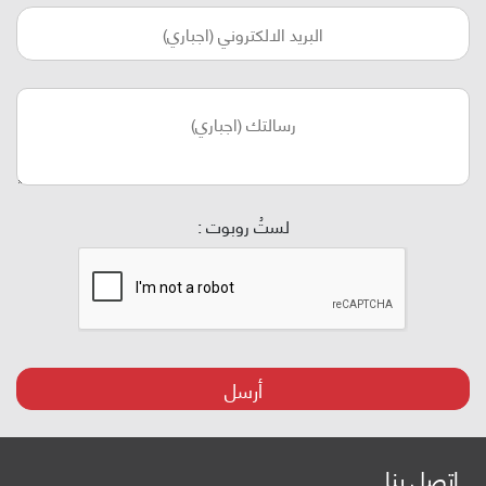
لستُ روبوت :
أرسل
اتصل بنا