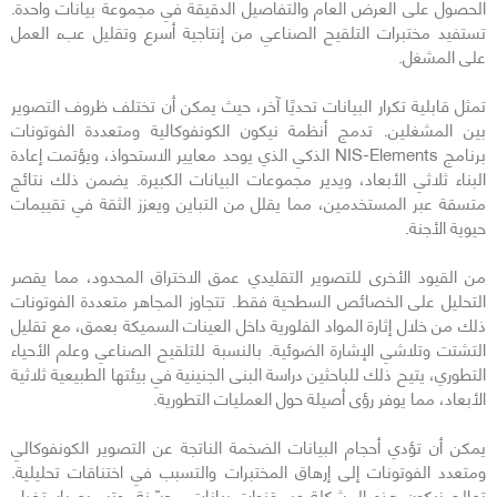
الحصول على العرض العام والتفاصيل الدقيقة في مجموعة بيانات واحدة.
تستفيد مختبرات التلقيح الصناعي من إنتاجية أسرع وتقليل عبء العمل
على المشغل.
تمثل قابلية تكرار البيانات تحديًا آخر، حيث يمكن أن تختلف ظروف التصوير
بين المشغلين. تدمج أنظمة نيكون الكونفوكالية ومتعددة الفوتونات
برنامج NIS-Elements الذكي الذي يوحد معايير الاستحواذ، ويؤتمت إعادة
البناء ثلاثي الأبعاد، ويدير مجموعات البيانات الكبيرة. يضمن ذلك نتائج
متسقة عبر المستخدمين، مما يقلل من التباين ويعزز الثقة في تقييمات
حيوية الأجنة.
من القيود الأخرى للتصوير التقليدي عمق الاختراق المحدود، مما يقصر
التحليل على الخصائص السطحية فقط. تتجاوز المجاهر متعددة الفوتونات
ذلك من خلال إثارة المواد الفلورية داخل العينات السميكة بعمق، مع تقليل
التشتت وتلاشي الإشارة الضوئية. بالنسبة للتلقيح الصناعي وعلم الأحياء
التطوري، يتيح ذلك للباحثين دراسة البنى الجنينية في بيئتها الطبيعية ثلاثية
الأبعاد، مما يوفر رؤى أصيلة حول العمليات التطورية.
يمكن أن تؤدي أحجام البيانات الضخمة الناتجة عن التصوير الكونفوكالي
ومتعدد الفوتونات إلى إرهاق المختبرات والتسبب في اختناقات تحليلية.
تعالج نيكون هذه المشكلة عبر قنوات بيانات محسّنة، وتسريع باستخدام