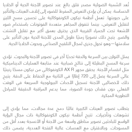
تُعد السُمية الضوئية مصدر قلق بالغ عند تصوير الأجنة الحية أو الخلايا
الحساسة. يمكن أن يؤدي التعرض المفرط للضوء إلى إتلاف العينات والتأثير
على حيويتها. تعمل أنظمة نيكون الكونفوكالية على تحسين مسح الليزر
لتقليل التعرض، بينما تتفوق المجاهر متعددة الفوتونات باستخدام ضوء
الأشعة تحت الحمراء القريبة الذي يخترق بعمق أكبر مع تقليل التشتت
والضرر. يتيح ذلك تصويرًا زمنيًا طويل المدى للأجنة الحية دون التأثير على
سلامتها—وهو تحول جذري لمجال التلقيح الصناعي وبحوث الخلايا الحية.
يمثل التوازن بين السرعة والدقة تحديًا آخر في تصوير الأجنة والبحوث. تؤدي
سرعة المسح البطيئة إلى نتائج ضبابية عند متابعة العمليات الديناميكية
مثل انقسام الأجنة. يحقق مجهر AX R الكونفوكالي من نيكون مسحًا رنينيًا
عالي السرعة يصل إلى 720 إطارًا في الثانية مع الحفاظ على الدقة. يتيح
ذلك لأخصائيي الأجنة تسجيل الأحداث البيولوجية السريعة في الوقت
الفعلي دون فقدان جودة الصورة، مما يدعم المراقبة الدقيقة للمراحل
التطورية المبكرة.
يتطلب تصوير العينات الكبيرة غالبًا دمج عدة مجالات، مما يؤدي إلى
تشوهات وتأخيرات. تتيح أنظمة نيكون الكونفوكالية ذات مجال الرؤية
الواسع للباحثين تصوير مناطق واسعة من الأجنة أو الأنسجة بعدد أقل من
المسوحات. وبالاقتران مع العدسات عالية الفتحة العددية، يضمن ذلك