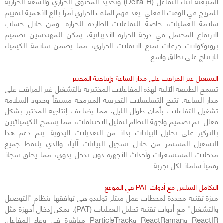
المنبعثة أثناء التفاعل (Delta H) وتحديد المحتوى الحراري والسعة الحرارية
للمزيج في الوقت الفعلي. يعد فهم الملف الحراري أمراً بالغ الأهمية لتقييم
سلامة العمليات، خاصة للتفاعلات الطاردة للحرارة. ومن خلال حساب
الارتفاع المحتمل في درجة الحرارة الأديباتية، يمكن للمهندسين تصميم
بروتوكولات جرعات تمنع الانفلات الحراري، مما يضمن سلامة الكيمياء
للإنتاج على نطاق واسع.
التشغيل غير المراقب على مدار الساعة وإنتاجية المختبر
تسمح الطبيعة الآلية لهذه المفاعلات المختبرية بالتشغيل غير المراقب على
مدار الساعة. تتيح التسلسلات التجريبية المبرمجة مسبقاً وحدود السلامة
تشغيل التفاعلات بأمان طوال الليل، مما يضاعف إنتاجية المختبر بشكل
فعال. تم تصميم واجهة النظام لتقليل الاختناقات، مما يسمح للكيميائيين
بالتركيز على تحليل البيانات بدلاً من التعديلات اليدوية. يتم دعم هذا
التشغيل المستمر من خلال تسجيل البيانات آلياً، والذي يلتقط جميع
مدخلات المستشعرات وأحداث الأجهزة دون تدخل يدوي، مما يخلق سجلاً
رقمياً شاملاً لكل تجربة.
التكامل السلس مع أدوات PAT في الموقع
ميزة تقنية محددة لمحطات عمل ميتلر توليدو هي توافقها بنظام "التوصيل
والتشغيل" مع أدوات تقنية تحليل العمليات (PAT). يمكن إدخال أجهزة مثل
ReactIR وReactRaman وParticleTrack مباشرة في وعاء المفاعل.