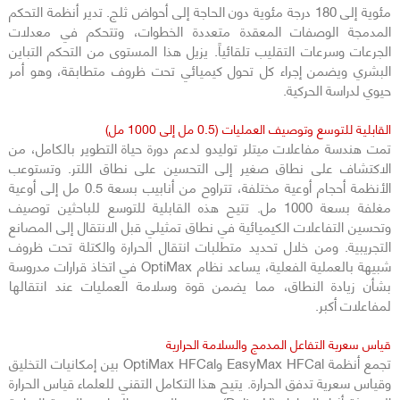
مئوية إلى 180 درجة مئوية دون الحاجة إلى أحواض ثلج. تدير أنظمة التحكم
المدمجة الوصفات المعقدة متعددة الخطوات، وتتحكم في معدلات
الجرعات وسرعات التقليب تلقائياً. يزيل هذا المستوى من التحكم التباين
البشري ويضمن إجراء كل تحول كيميائي تحت ظروف متطابقة، وهو أمر
حيوي لدراسة الحركية.
القابلية للتوسع وتوصيف العمليات (0.5 مل إلى 1000 مل)
تمت هندسة مفاعلات ميتلر توليدو لدعم دورة حياة التطوير بالكامل، من
الاكتشاف على نطاق صغير إلى التحسين على نطاق اللتر. وتستوعب
الأنظمة أحجام أوعية مختلفة، تتراوح من أنابيب بسعة 0.5 مل إلى أوعية
مغلفة بسعة 1000 مل. تتيح هذه القابلية للتوسع للباحثين توصيف
وتحسين التفاعلات الكيميائية في نطاق تمثيلي قبل الانتقال إلى المصانع
التجريبية. ومن خلال تحديد متطلبات انتقال الحرارة والكتلة تحت ظروف
شبيهة بالعملية الفعلية، يساعد نظام OptiMax في اتخاذ قرارات مدروسة
بشأن زيادة النطاق، مما يضمن قوة وسلامة العمليات عند انتقالها
لمفاعلات أكبر.
قياس سعرية التفاعل المدمج والسلامة الحرارية
تجمع أنظمة EasyMax HFCal وOptiMax HFCal بين إمكانيات التخليق
وقياس سعرية تدفق الحرارة. يتيح هذا التكامل التقني للعلماء قياس الحرارة