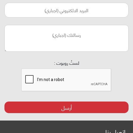
لستُ روبوت :
أرسل
اتصل بنا