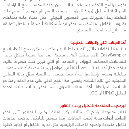
يقوم برنامج التحكم بمزامنة البيانات من هذه المجسات مع البارامترات
الفيزيائية للمفاعل (درجة الحرارة، الضغط، الرقم الهيدروجيني). يتيح ذلك
للعلماء ربط التغييرات على المستوى الجزيئي، مثل اختفاء مادة متفاعلة،
بظروف التفاعل مباشرة، مما يوفر فهماً ميكانيكياً عميقاً يستحيل تحقيقه
من خلال أخذ العينات التقليدي.
أخذ العينات الآلي والبيانات التمثيلية
بالنسبة للتفاعلات التي تتطلب تحليلاً غير متصل، يمكن دمج الأنظمة مع
EasySampler لأخذ عينات آلية وتمثيلية. يعد هذا مفيداً بشكل خاص
للتفاعلات الحساسة للهواء، أو السامة، أو التي تجرى تحت ضغوط عالية.
يلتقط جهاز أخذ العينات حجماً ثابتاً في فواصل زمنية محددة أو عند محفزات
تفاعلية ويقوم بإخمادها فوراً، مما يضمن أن العينة تمثل حالة التفاعل
الحقيقية في تلك اللحظة. يقضي هذا النهج الآلي على عدم الدقة ومخاطر
السلامة المرتبطة بأخذ العينات اليدوي، مما يوفر بيانات عالية الجودة
لتحليل HPLC أو GC.
البرمجيات المتقدمة للتحليل وإعداد التقارير
تعتبر مجموعة برامج iC بمثابة مركز القيادة الرقمي للتخليق الآلي. توفر
البرامج أدوات قوية لتصور البيانات، مما يسمح للباحثين بتركيب اتجاهات
تفاعل متعددة وتحديد الأحداث الرئيسية مثل بداية التفاعل أو نهاية خطوة