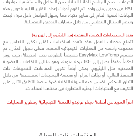
الجرعات. يدمج البرنامج تلقائياً البيانات من المفاعل والمستشعرات وأدوات
PAT في جدول زمني واحد. ثم تقوم أدوات إعداد التقارير الآلية بتحويل هذه
البيانات التقنية الخام إلى تقارير ذكية، مما يسهل التواصل داخل فرق البحث
ويدعم الامتثال التنظيمي من خلال مسارات التدقيق التفصيلية.
تعدد الاستخدامات للكيمياء المعقدة (من الليثيوم إلى الهدرجة)
تتمتع محطات العمل هذه بتعدد استخدامات تقني يكفي للتعامل مع
مجموعة واسعة من العمليات الكيميائية الصعبة. فعلى سبيل المثال، تم
تصميم EasyMax LowTemp خصيصاً للظروف تحت المحيطة، حيث يوفر
تحكماً دقيقاً يصل إلى -90 درجة مئوية، وهو مثالي للتفاعلات العضوية
المعدنية مثل الليثيوم. يمكن أيضاً تكوين المفاعلات للتطبيقات ذات
الضغط العالي، أو بيئات الفراغ، أو هندسة الجسيمات المتخصصة من خلال
التبلور المحكم. تضمن هذه المرونة التقنية قدرة منصة التخليق الآلي على
التكيف مع الاحتياجات البحثية المتطورة في مختلف الصناعات.
اقرأ المزيد عن أنظمة ميتلر توليدو للأتمتة الكيميائية وتطوير العمليات
المنتجات ذات الصلة