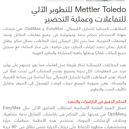
Mettler Toledo للتطوير الآلي
للتفاعلات وعملية التحضير
المفاعلات المبتكرة للتحليل الكيميائي، EasyMax و OptiMax، هي منصات
سهلة الاستخدام تتحكم بدقة وموثوقية في جميع معلمات التفاعل وتنفذ
الوصفات التجريبية، مما يتيح لكل كيميائي إجراء التفاعلات بشكل متكرر وقابل
للتكرار. يمكن تنفيذ إجراءات التجارب دون مراقبة، على مدار الساعة، مع تسجيل
جميع البيانات تلقائيًا وجعلها جاهزة للمشاركة والتقارير الفورية.
تعيد المفاعلات الكيميائية ابتكار طريقة عمل العلماء، مما يعزز قدرتهم على توليد
مزيد من المعلومات لكل تجربة وتسريع تقديم المنتجات التي تُحدث فرقًا في
الحياة. تعتبر المفاعلات الآلية للتحليل الكيميائي جزءًا أساسيًا في صناعة الكيمياء
والصيدلة، وهي ضرورية لتسريع دورات الوقت للوصول إلى السوق وتقليل
تكاليف البحث والتطوير.
التحكم الدقيق في البارامترات والتنفيذ
تتمثل الميزة التقنية الأساسية لمحطات التخليق الآلي مثل EasyMax
وOptiMax في قدرتها على التحكم في بارامترات التفاعل بدقة متناهية.
وبخلاف الإعدادات اليدوية، تستخدم هذه الأنظمة منظمات حرارة
ومستشعرات متطورة للحفاظ على درجات الحرارة ضمن نطاق من -80 درجة