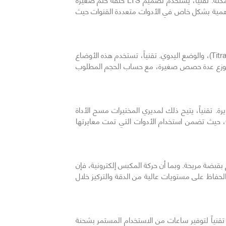
أهمية بشكل خاص في الأدوات متعددة القنوات حيث
بعيداً عن نقل السوائل البسيط، تم تجهيز E4 XLS بأوضاع برمجية متعددة تشمل التوزيع المتعدد (Multi-dispense)، والمعايرة (Titrate)، والوضع اليدوي. تقنياً، تستخدم هذه الأوضاع
راً وتوزع عدة حصص صغيرة، مع حساب الحجم المطلوب
 وسجل المعايرة. تقنياً، يتيح ذلك لمديري المختبرات مسح الأداة
باستخدام قارئ RFID لاستدعاء سجلات صيانتها فوراً. تعد هذه الميزة حيوية للمختبرات التي تعمل بموجب لوائح GLP أو GMP، حيث تضمن استخدام الأدوات التي تمت معايرتها
ة متوازنة تماماً وتتميز بخطاف إصبع يسمح بقبضة مريحة. وبما أن حركة المكبس إلكترونية، فإن
الحفاظ على مستويات عالية من الدقة والتركيز خلال
سين نظام إدارة الطاقة تقنياً لتوفير ساعات من الاستخدام المستمر بشحنة