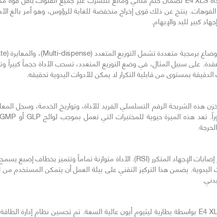
الفوهات. ينتج عن ذلك قوى إخراج منخفضة للغاية للرؤوس، وهو أمر بالغ ال
معقدة. على سبيل المثال، في وضع التوزيع المتعدد، تسحب الأداة حجماً كبي
 الدقيقة بمستوى من قابلية التكرار لا يمكن للأدوات اليدوية تحقيقه.
داة E4 XLS بشريحة RFID مدمجة. تخزن هذه الشريحة الرقم التسلسلي الفريد للأداة، وتواريخ الخدمة،
لحرجة.
تم هندسة التصميم المريح لـ E4 XLS لتقليل مخاطر إصابات الإجهاد المتكرر (RSI). الأدا
ات اليدوية. يضمن هذا التركيز التقني على بيئة العمل أن يتمكن المستخدم من 
دني.
لدعم الاستخدام المكثف في المختبر، يتم تشغيل E4 XLS بواسطة بطارية ليثيوم أيون عالية السعة. تم تح