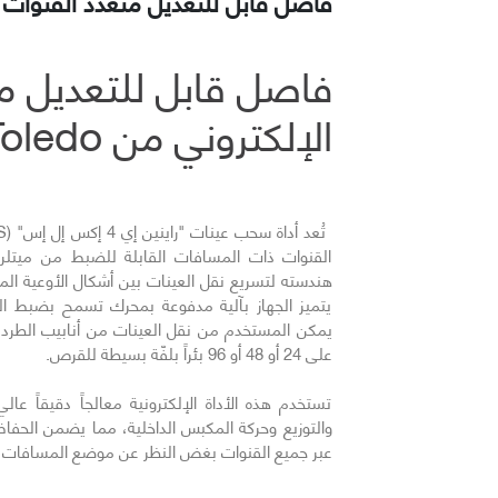
فاصل قابل للتعديل متعدد القنوات ا
فاصل قابل للتعديل م
الإلكتروني من Mettler Toledo
القنوات ذات المسافات القابلة للضبط من ميتلر ت
هندسته لتسريع نقل العينات بين أشكال الأوعية المخب
يتميز الجهاز بآلية مدفوعة بمحرك تسمح بضبط ا
يمكن المستخدم من نقل العينات من أنابيب الطرد ا
على 24 أو 48 أو 96 بئراً بلفّة بسيطة للقرص.
تستخدم هذه الأداة الإلكترونية معالجاً دقيقاً عا
والتوزيع وحركة المكبس الداخلية، مما يضمن الحفا
عبر جميع القنوات بغض النظر عن موضع المسافات أو