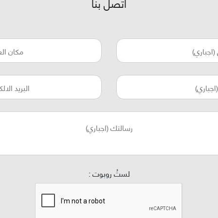
اتصل بنا
لستُ روبوت :