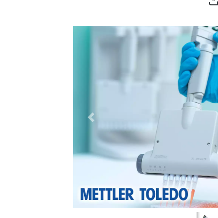
ت
السابق