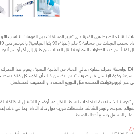
التالي
 الأساسية لأداة E4 XLS ذات المسافات القابلة للضبط هي القدرة على تغيير المسافات بين الفوهات
يقلل تقنياً من عدد الخطوات المطلوبة لنقل العينات من طبق إلى آخر أو من أنبو
يتم التحكم في التشغيل الميكانيكي الداخلي لـ E4 XLS بواسطة محرك خطوي عالي الدقة. من الناحية التق
 سرعة وقوة الإنسان في حدوث تباين. يضمن ذلك أن تقوم كل قناة بسحب 
عبر البروتوكولات المعقدة مثل التوزيع المتعدد أو التخفيف المتسلسل.
ووحدة تحكم "جوستيك" متعددة الاتجاهات تبسط التنقل عبر أوضاع التشغيل المختلفة.
لقوائم بسرعة، وتوفر الشاشة ملاحظات فورية حول حالة الأداة، بما في ذلك إع
كي على المشغل وتمنع أخطاء الضبط.