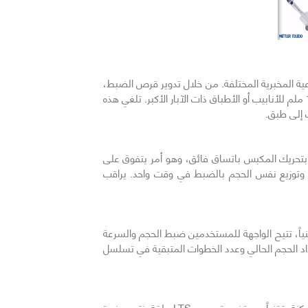
السابق
 لتناسب الأوعية المخبرية المختلفة. من خلال تدوير قرص الضبط،
يمكن للفوهات أن تتوسع أو تتقلص، مما يسمح للأداة بسحب العينات من مسافة 9 ملم (أطباق 96 بئراً القياسية) والتوسع حتى 19 ملم للأنابيب أو الأطباق ذات الآبار الأكبر. تلغي هذه
ب إلى طبق.
نية، يقوم هذا المحرك بتحريك المكبس باتساق فائق، وهو أمر يتفوق على
وتوزيع نفس الحجم بالضبط في وقت واحد. يراقب
 تقنياً، تتيح الواجهة للمستخدمين ضبط الحجم والسرعة
داد الحجم الحالي وعدد الخطوات المتبقية في تسلسل
تستخدم ميتلر توليدو نظام LiteTouch (LTS) في أداة E4 XLS لضمان ختم مثالي ومانع للتسرب عبر جميع القنوات بأقل قوة ممكنة. تقنياً، يستخدم تصميم LTS حلقة ختم صغيرة