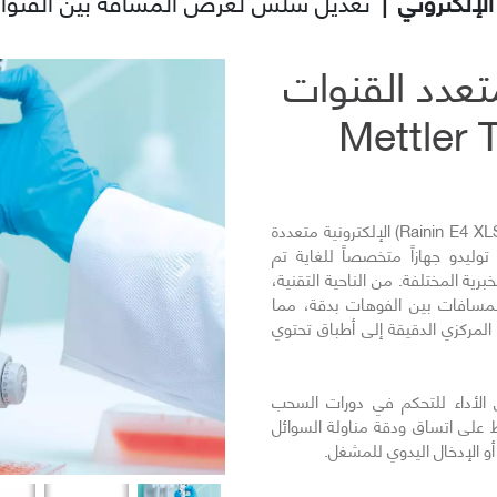
لإلكتروني
|
تعديل سلس لعرض المسافة بين القنوا
تعدد القنوات
تُعد أداة سحب عينات "راينين إي 4 إكس إل إس" (Rainin E4 XLS) الإلكترونية متعددة
وليدو جهازاً متخصصاً للغاية تم
التالي
رية المختلفة. من الناحية التقنية،
لمسافات بين الفوهات بدقة، مما
لمركزي الدقيقة إلى أطباق تحتوي
لي الأداء للتحكم في دورات السحب
ظ على اتساق ودقة مناولة السوائل
 الإدخال اليدوي للمشغل.