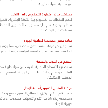
غير مثالية لفترات طويلة.
مستشعرات غاز متطورة للتحكم في الغاز الثلاثي
لدعم المتطلبات الفسيولوجية للأجنة البشرية، تتميز 
تعديلات في الوقت الفعلي.
منافذ تحقق مخصصة لمراقبة الجودة
تم تجهيز كل غرفة بمنفذ تحقق مخصص، مما يوفر بوابة
الحاضنة. تعد هذه ميزة حاسمة لمراقبة جودة المختبر (QC)، حيث تمكن من التحقق المستقل من الظروف الداخلية للامتثال لمعايير الاعتماد الدولية مع الحفاظ على البيئة المعقم
التحكم في التلوث والنظافة
تم تصنيع الأسطح الداخلية للغرف من مواد طبية مصم
الملساء ونظام زجاجة مياه قابل للإزالة للتعقيم ا
المرضى المختلفة.
مراقبة المعالج الدقيق وأنظمة الإنذار
يدير نظام تحكم مركزي بالمعالج الدقيق جميع وظائف ال
بمجموعة إنذار شاملة تقدم تنبيهات مسموعة ومرئية 
حيوية الأجنة.