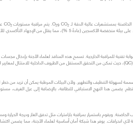
الحاضنة بمستشعرات عالية الدقة لـ CO
وO
. يتم مراقبة مستويات CO
2
2
2
تداخل الرطوبة. تتم إدارة مستويات الأكسجين للحفاظ على بيئة منخفضة الأكسجين
 تقنية للمراقبة الخارجية. تسمح هذه المنافذ لعلماء الأجنة بإدخال مجسات حر
ة.
مة لسهولة التنظيف والتطهير. ولأن البيئات المرطبة يمكن أن تزيد من خطر ا
لمنتظم. يضمن هذا النهج الاستباقي للنظافة، بالإضافة إلى عزل الغرف، مستو
حاضنة. ويقوم باستمرار بمراقبة بارامترات مثل تدفق الغاز ودرجة الحرارة ومست
لأي انحرافات. يوفر هذا شبكة أمان أساسية لعلماء الأجنة، مما يضمن اكتشاف