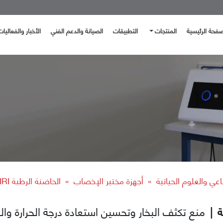
صفحة الرئيسية
المنتجات
التطبيقات
الصيانة والدعم الفني
الأخبار والفعاليات
اعي والعلوم الحياتية
أجهزة مختبر الإخصاب
الحاضنة الرطبة Mini MIRI من Esco
»
»
ة
|
منع تكثف البخار وتحسين استعادة درجة الحرارة والغ