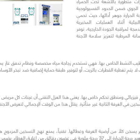
ت متطورة بالأشعة تحت الحمراء
 الجوي ضمن الحدود الفسيولوجية
ة الحرارة جوهر أدائها، حيث تحمي
التالي
يئية أثناء العمليات المخبرية
جة لمراقبة الجودة الخارجية، توفر
ضانة المرطبة لتعزيز سلامة الأجنة
ترطيب النشط الخاص بها. فهي تستخدم زجاجة مياه مخصصة ونظام تدفق غاز يمت
ث لا يتم تغطية القطرات بالزيت، أو لتوفير طبقة حماية إضافية ضد تبخر الأو
م فيزيائي ومنطق تحكم خاص بها. يعني هذا العزل التقني أن عينات كل مريض
 في الغرفة الثانية غير متأثرة. يقلل هذا من الوقت الإجمالي لتعرض الأجنة لل
خن كلاً من أرضية الغرفة وغطائها. تقنياً، يمنع نهج التسخين المزدوج ه
الزرع. تم هندسة النظام لاسترداد حراري سريع، مما يعيد درجة الحرارة إلى 37 درجة مئوية في 