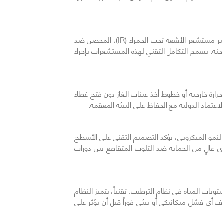
عبر مستشعر الأشعة تحت الحمراء (IR)، المحصن ضد
 (عادةً 5 %)، مما يقلل من الإجهاد التأكسدي للأجنة. يسمح التكامل التقني لهذه المستشعرات بإجراء
ارة خارجية أو خطوط أخذ عينات الغاز دون فتح غطاء
لنمو الميكروبي، يؤكد التصميم التقني على الأسطح
ى عالٍ من الحماية ضد التلوث المتقاطع بين دورات
ويات المياه في نظام الترطيب. تقنياً، يتميز النظام
 أي فشل ميكانيكي أو بيئي فوراً قبل أن يؤثر على