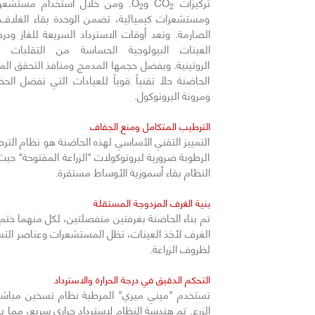
تركيزات CO
وO
. ومن خلال استخدام مستشعرا
2
2
ومستشعرات كيميائية، تضمن الوحدة بقاء الغلاف
الصارمة. وتعد أوقات الاسترداد السريعة للغاز ودرج
العينات البيولوجية الحساسة من التقلبات الب
الروتينية. وبفضل حجمها المدمج ومنافذ التحقق المدم
الحاضنة حلاً تقنياً قوياً للعيادات التي تفضل الح
ومرونة البروتوكول.
الترطيب المتكامل ومنع الجفاف
التمييز التقني الأساسي لهذه الحاضنة هو نظام ال
الرطوبة ضرورية لبروتوكولات "الزراعة المفتوحة" حي
النظام بقاء أسموزية الأوساط مستقرة.
بنية الغرف المزدوجة المستقلة
تم بناء الحاضنة بغرفتين منفصلتين، لكل منهما خت
الغرف لأخذ العينات، تظل المستشعرات وعناصر التسخين
لظروف الزراعة.
التحكم الدقيق في درجة الحرارة والاسترداد
تستخدم "ميني ميري" المرطبة نظام تسخين مباشر يس