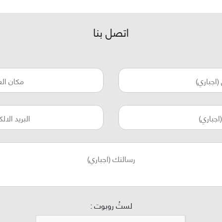
اتصل بنا
لستُ روبوت :