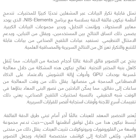
تمثل قابلية تكرار البيانات عبر المشغلين تحديًا كبيرًا للمختبرات. تندمج
أنظمة نيكون فائقة الدقة بسلاسة مع برنامج NIS-Elements، الذي يوحد
معايير الاستحواذ، ويؤتمت التحليل، ويدير مجموعات البيانات الكبيرة.
يضمن ذلك اتساق النتائج بين المستخدمين، ويقلل من التباين، ويدعم
الامتثال التنظيمي. تستفيد عيادات التلقيح الصناعي من بيانات قابلة
للتتبع والتكرار تعزز كل من النتائج السريرية والمصداقية العلمية.
ينتج عن التصوير فائق الدقة غالبًا أحجام ضخمة من البيانات، مما يُثقل
كاهل بنية المختبر التحتية. تعالج نيكون هذه المشكلة من خلال معالجة
مُسرعة بوحدات GPU وأدوات إزالة التشويش بالاعتماد على الذكاء
الاصطناعي المدمجة في منصاتها. يقلل ذلك من وقت المعالجة من
ساعات إلى دقائق، مما يمكّن الباحثين من تصور البنى المعاد بناؤها في
الوقت شبه الحقيقي. بالنسبة لمختبرات التلقيح الصناعي، يعني ذلك
تقييمات أسرع للأجنة وأوقات استجابة أقصر للقرارات السريرية.
يُعتبر التحضير المعقد للعينات عائقًا آخر أمام تبني طرق الدقة الفائقة.
تُبسط نيكون هذا من خلال توافق أنظمتها المرن—حيث تدعم مجموعة
واسعة من الفلوروفورات وبروتوكولات تثبيت العينات. يقلل ذلك من منحنى
التعلم، ويُلغي الحاجة إلى كواشف متخصصة للغاية، ويجعل التصوير