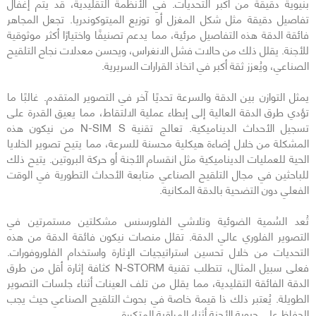
بنيوية دقيقة من أكبر التحديات. في الأنظمة التقليدية، قد يتم إغفال
تفاصيل دقيقة مثل شكل المغزل أو توزيع الميتوكوندريا. تجعل المجاهر
فائقة الدقة هذه التفاصيل مرئية، مما يدعم تصنيفًا واختيارًا أكثر موثوقية
للأجنة. يقلل ذلك من حالات فشل الانغراس، ويحسن معدلات نجاح التلقيح
الصناعي، ويُعزز ثقة أكبر في اتخاذ القرارات السريرية.
يمثل التوازن بين الدقة والسرعة تحديًا آخر في التصوير المتقدم. غالبًا ما
تؤدي طرق الدقة العالية إلى إبطاء عملية الالتقاط، مما يعيق القدرة على
تسجيل الأحداث الديناميكية. تعالج تقنية N-SIM S من نيكون هذه
المشكلة من خلال إضاءة هيكلية محسنة للسرعة، مما يتيح تصوير الخلايا
الحية للعمليات الديناميكية مثل انقسام الأجنة أو حركة البروتين. يتيح ذلك
للباحثين في مجال التلقيح الصناعي متابعة الأحداث التطورية في الوقت
الفعلي دون التضحية بالدقة المكانية.
تُعد السُمية الضوئية وتلاشي الفلورسنس مشكلتين مستمرتين في
التصوير الفلوري عالي الدقة. تقلل منصات نيكون فائقة الدقة من هذه
التحديات من خلال تحسين استراتيجيات الإثارة واستخدام الفلوروفورات.
فعلى سبيل المثال، تتطلب تقنية N-STORM كثافة إثارة أقل من طرق
الدقة الفائقة التقليدية، مما يقلل من تلف العينات أثناء جلسات التصوير
الطويلة. يُعتبر ذلك ذا قيمة خاصة في بحوث التلقيح الصناعي حيث يجب
الحفاظ على حيوية الأجنة أثناء المراقبة المتكررة.