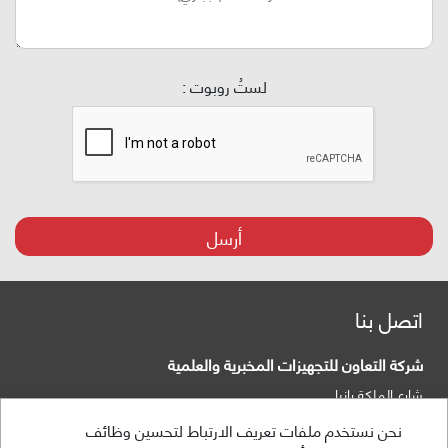
لستُ روبوت :
أرسل
اتصل بنا
شركة التعاون للتجهيزات المخبرية والعلمية
شارع الملكة رانيا
صندوق البريد:
عمان 840281 الأردن 11941
نحن نستخدم ملفات تعريف الارتباط لتحسين وظائف