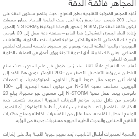
المجاهر فائقـة الدقة
تُقيّد المجاهر الضوئية التقليدية بحاجز الانعراج، حيث يقتصر مستوى الدقة على
حوالي 200 نانومتر، مما يمنع رؤية البنى تحت الخلوية الحرجة. تتجاوز منصات
نيكون فائقة الدقة مثل N-SIM (المجهر بالإضاءة الهيكلية) وN-STORM (المجهر
بإعادة البناء البصري العشوائي) هذا الحاجز—محققة دقة تصل إلى 20 نانومتر.
يتيح ذلك لأخصائيي الأجنة والباحثين مراقبة العضيات تحت الخلوية، والتفاعلات
البروتينية، والبنية الفائقة للأجنة بوضوح غير مسبوق. بالنسبة لمختبرات التلقيح
الصناعي، يعني ذلك تقييمًا أدق لحيوية الأجنة ورؤى أعمق في العمليات الخلوية
المحركة للتطور.
يُعتبر حد الانعراج عائقًا تقنيًا منذ زمن طويل في علم المجهر، حيث يمنع
الباحثين من رؤية التفاصيل الأصغر من ~200 نانومتر. يؤدي هذا القيد إلى
إخفاء بُنى حيوية مثل خيوط الهيكل الخلوي، الميتوكوندريا، أو تجمعات
البروتين. تضاعف تقنية N-SIM من نيكون الدقة البصرية إلى ~100
نانومتر، بينما تصل تقنية N-STORM إلى مستوى غير مسبوق يبلغ 20
نانومتر من خلال تحديد مواقع الجزيئات الفلورية المفردة. تكشف هذه
الاختراقات تفاصيل تحت خلوية غير مرئية في أنظمة الكونفوكال أو التصوير
الواسع المجال التقليدية، مما يقلل من التفسيرات الخاطئة ويمنح مختبرات
التلقيح الصناعي والبحوث الطبية الحيوية مستويات جديدة من الرؤية.
بالنسبة لمختبرات أطفال الأنابيب، يُعد تقييم حيوية الأجنة بناءً على إشارات